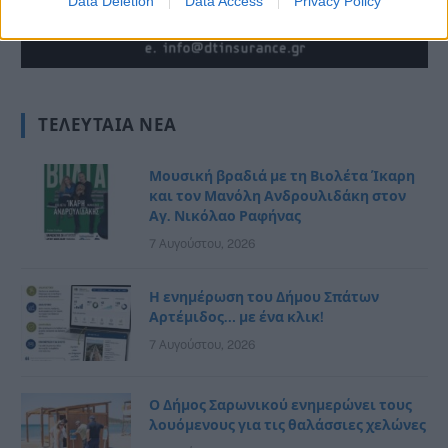
Data Deletion
Data Access
Privacy Policy
ΤΕΛΕΥΤΑΊΑ ΝΈΑ
Μουσική βραδιά με τη Βιολέτα Ίκαρη
και τον Μανόλη Ανδρουλιδάκη στον
Αγ. Νικόλαο Ραφήνας
7 Αυγούστου, 2026
Η ενημέρωση του Δήμου Σπάτων
Αρτέμιδος… με ένα κλικ!
7 Αυγούστου, 2026
Ο Δήμος Σαρωνικού ενημερώνει τους
λουόμενους για τις θαλάσσιες χελώνες