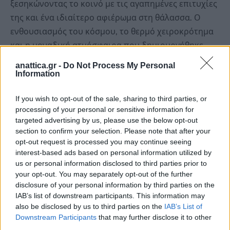
ξεσηκώνοντας το κοινό με τις αγαπημένες επιτυχίες
της και ένα ιδιαίτερο αφιέρωμα στη θάλασσα. Ο
ενθουσιασμός του κόσμου, το θερμό χειροκρότημα
και η μοναδική ατμόσφαιρα που δημιουργήθηκε
έκαναν τη βραδιά πραγματικά αξέχαστη.
anattica.gr -
Do Not Process My Personal
Information
Σήμερα, Κυριακή 5 Ιουλίου, ολοκληρώνεται το
If you wish to opt-out of the sale, sharing to third parties, or
φετινό μας ταξίδι στη Μεσόγειο με τη συναυλία των
processing of your personal or sensitive information for
The Three Greek Tenors, οι οποίοι θα μας χαρίσουν
targeted advertising by us, please use the below opt-out
μια ξεχωριστή μουσική βραδιά. Σας περιμένουμε
section to confirm your selection. Please note that after your
όλους στην Πλατεία Βάρκιζας για να κλείσουμε μαζί
opt-out request is processed you may continue seeing
interest-based ads based on personal information utilized by
αυτή τη μεγάλη γιορτή του πολιτισμού και της
us or personal information disclosed to third parties prior to
μουσικής.
your opt-out. You may separately opt-out of the further
disclosure of your personal information by third parties on the
IAB’s list of downstream participants. This information may
also be disclosed by us to third parties on the
IAB’s List of
Downstream Participants
that may further disclose it to other
third parties.