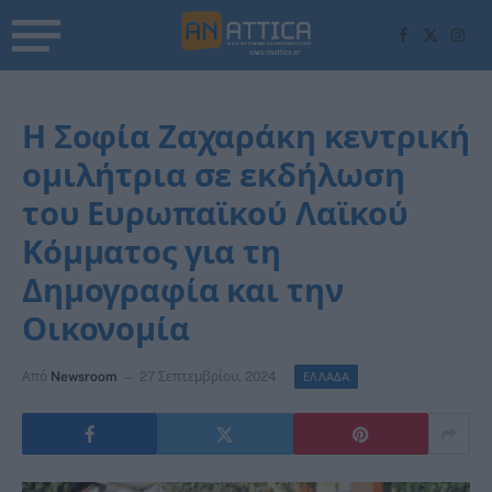
Facebook
X
Inst
(Twitter)
Η Σοφία Ζαχαράκη κεντρική
ομιλήτρια σε εκδήλωση
του Ευρωπαϊκού Λαϊκού
Κόμματος για τη
Δημογραφία και την
Οικονομία
Από
Newsroom
27 Σεπτεμβρίου, 2024
ΕΛΛΑΔΑ