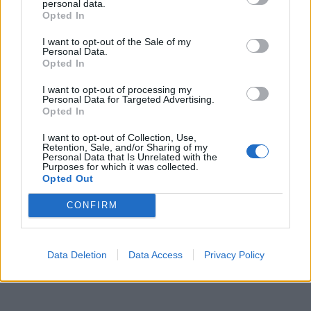
personal data.
πρόκειται να συμμετέχει και σε πάνελ συζήτησης
Opted In
για την Δημογραφία και την Οικονομία με τις
I want to opt-out of the Sale of my
Personal Data.
ανωτέρω συμμετέχουσες και συντονίστρια την
Opted In
Hillie van de Streek, Γενική Γραμματέα των Γυναικών
του ΕΛΚ .
I want to opt-out of processing my
Personal Data for Targeted Advertising.
Opted In
I want to opt-out of Collection, Use,
Retention, Sale, and/or Sharing of my
Personal Data that Is Unrelated with the
Purposes for which it was collected.
Opted Out
CONFIRM
Data Deletion
Data Access
Privacy Policy