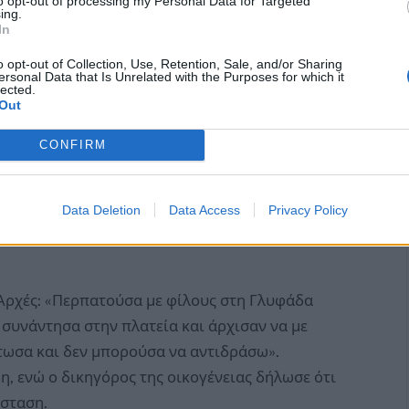
to opt-out of processing my Personal Data for Targeted
ing.
In
o opt-out of Collection, Use, Retention, Sale, and/or Sharing
ersonal Data that Is Unrelated with the Purposes for which it
lected.
Out
CONFIRM
Data Deletion
Data Access
Privacy Policy
 Αρχές: «Περπατούσα με φίλους στη Γλυφάδα
 συνάντησα στην πλατεία και άρχισαν να με
άτωσα και δεν μπορούσα να αντιδράσω».
, ενώ ο δικηγόρος της οικογένειας δήλωσε ότι
άσταση.