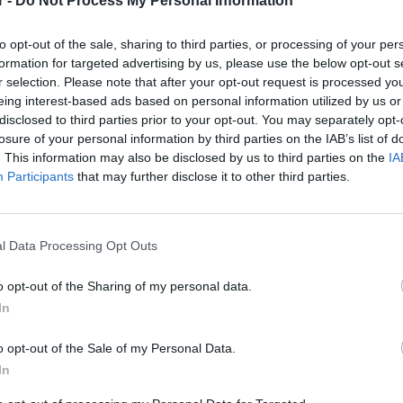
r -
Do Not Process My Personal Information
to opt-out of the sale, sharing to third parties, or processing of your per
formation for targeted advertising by us, please use the below opt-out s
r selection. Please note that after your opt-out request is processed y
eing interest-based ads based on personal information utilized by us or
disclosed to third parties prior to your opt-out. You may separately opt-
losure of your personal information by third parties on the IAB’s list of
14χρονης στη Γλυφάδα ήρθαν στη δημοσιότητα
. This information may also be disclosed by us to third parties on the
IA
ή «Καλημέρα» του ΣΚΑΪ, μία κοπέλα από την
Participants
that may further disclose it to other third parties.
ε διαδικτυακή συνομιλία: «Σήμερα θα την
 τις μελανιές». Πρόσθεσε μάλιστα: «Και δεν
l Data Processing Opt Outs
τήθηκα και καλά της κάναμε». Οι διαδικτυακοί
α σε κάνουμε όπως αυτή!».
o opt-out of the Sharing of my personal data.
In
ολική κοινότητα της 14χρονης. Οι διδάσκοντες
o opt-out of the Sale of my Personal Data.
για τους εμπλεκόμενους μαθητές, ενώ η
In
κοπέλα.