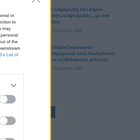
Η ενημέρωση του Δήμου
sonal or
Σπάτων Αρτέμιδος… με ένα
ection to
κλικ!
ou may
7 Αυγούστου, 2026
 personal
out of the
Ο Δήμος Σαρωνικού
 downstream
ενημερώνει τους λουόμενους
B’s List of
για τις θαλάσσιες χελώνες
7 Αυγούστου, 2026
ΟΛΕΣ ΟΙ ΕΙΔΗΣΕΙΣ