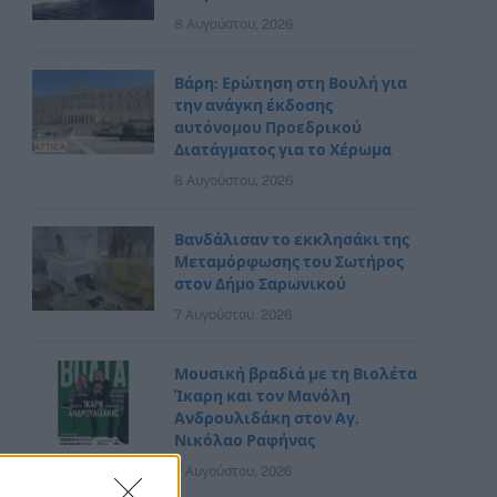
8 Αυγούστου, 2026
Βάρη: Ερώτηση στη Βουλή για
την ανάγκη έκδοσης
αυτόνομου Προεδρικού
Διατάγματος για το Χέρωμα
8 Αυγούστου, 2026
Βανδάλισαν το εκκλησάκι της
Μεταμόρφωσης του Σωτήρος
στον Δήμο Σαρωνικού
7 Αυγούστου, 2026
Μουσική βραδιά με τη Βιολέτα
Ίκαρη και τον Μανόλη
Ανδρουλιδάκη στον Αγ.
Νικόλαο Ραφήνας
7 Αυγούστου, 2026