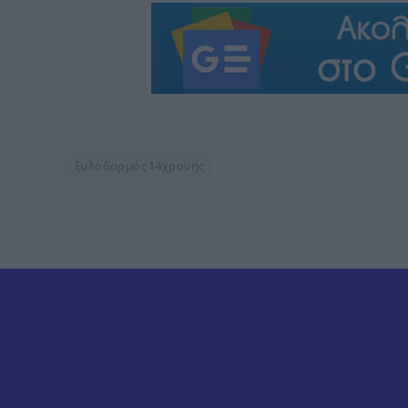
ξυλοδαρμός 14χρονης