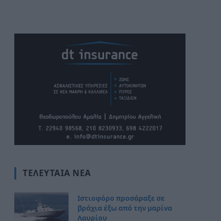
ΤΕΛΕΥΤΑΊΑ ΝΈΑ
Ιστιοφόρο προσάραξε σε
βράχια έξω από την μαρίνα
Λαυρίου