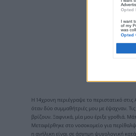
I want 
Advertis
Opted 
I want t
of my P
was col
Opted 
Η 14χρονη περιέγραψε το περιστατικό στις
όταν δύο συμμαθήτριές μου με έψαχναν. Τις
βρίζουν. Ξαφνικά, μία μου έριξε γροθιά. Μ
Μεταφέρθηκε στο νοσοκομείο για περίθαλψη
η ανήλικη είναι σε άσχημη ψυχολογική κατ