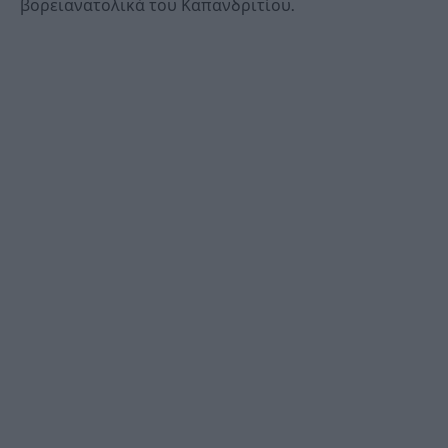
βορειανατολικά του Καπανδριτίου.