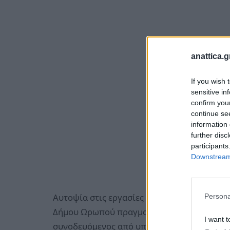
anattica.g
If you wish 
sensitive in
confirm you
continue se
information 
further disc
participants
Downstream 
Persona
Αυτοψία στις εργασίες καθαρισμού και απ
Δήμου Ωρωπού πραγματοποίησε ο Αντιπεριφ
I want t
συνοδευόμενος από υπηρεσιακά στελέχη κα