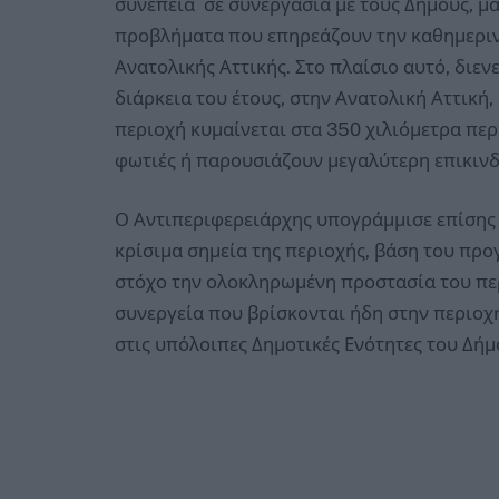
συνέπεια σε συνεργασία με τους Δήμους, μα
προβλήματα που επηρεάζουν την καθημεριν
Ανατολικής Αττικής. Στο πλαίσιο αυτό, διεν
διάρκεια του έτους, στην Ανατολική Αττική
περιοχή κυμαίνεται στα 350 χιλιόμετρα πε
φωτιές ή παρουσιάζουν μεγαλύτερη επικιν
Ο Αντιπεριφερειάρχης υπογράμμισε επίσης ό
κρίσιμα σημεία της περιοχής, βάση του πρ
στόχο την ολοκληρωμένη προστασία του πε
συνεργεία που βρίσκονται ήδη στην περιοχ
στις υπόλοιπες Δημοτικές Ενότητες του Δή