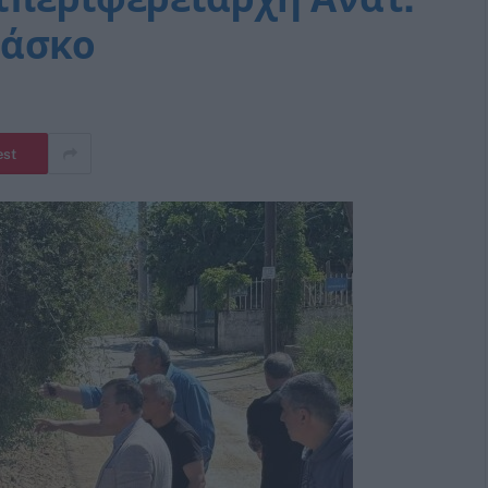
μάσκο
est