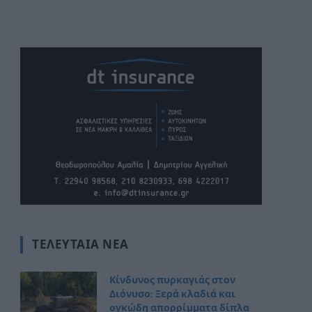
ΤΕΛΕΥΤΑΊΑ ΝΈΑ
Κίνδυνος πυρκαγιάς στον
Διόνυσο: Ξερά κλαδιά και
ογκώδη απορρίμματα δίπλα