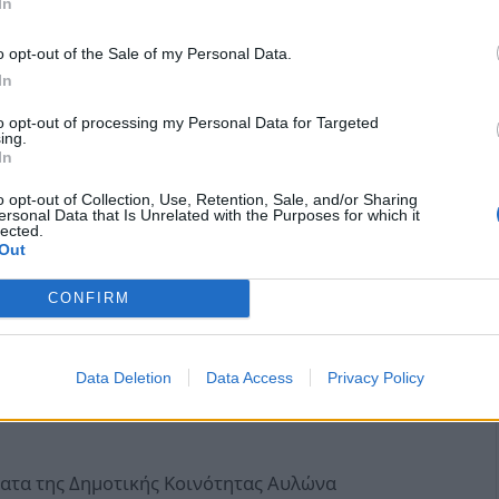
In
ς θωράκισης της περιοχής. Στην επιτόπια
ΑΑ ήταν ο Διευθυντής Τεχνικών Έργων ΠΕΑΑ,
o opt-out of the Sale of my Personal Data.
In
Παπαπέτρου Ιωάννης, Αντιδήμαρχος Δημοτικής
Δημήτριος, Πρόεδρος Τοπικής Κοινότητας
to opt-out of processing my Personal Data for Targeted
ing.
ς, Αντιδήμαρχος Δημοτικής Κοινότητας Αυλώνα.
In
o opt-out of Collection, Use, Retention, Sale, and/or Sharing
ersonal Data that Is Unrelated with the Purposes for which it
lected.
Out
θεώρηση των σημείων όπου εκτελούνται εργασίες,
ς, αποψίλωσης βλάστησης και απομάκρυνσης
CONFIRM
 τη διασφάλιση της ομαλής ροής των υδάτων και
αι των περιουσιών τους. Πιο συγκεκριμένα,
Data Deletion
Data Access
Privacy Policy
ρεμα και στο Χιλιοπόταμο, τα οποία βρίσκονται
ατα της Δημοτικής Κοινότητας Αυλώνα