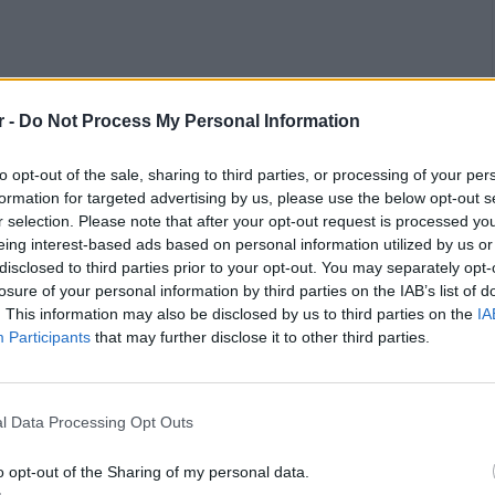
r -
Do Not Process My Personal Information
to opt-out of the sale, sharing to third parties, or processing of your per
formation for targeted advertising by us, please use the below opt-out s
r selection. Please note that after your opt-out request is processed y
eing interest-based ads based on personal information utilized by us or
disclosed to third parties prior to your opt-out. You may separately opt-
losure of your personal information by third parties on the IAB’s list of
. This information may also be disclosed by us to third parties on the
IA
Participants
that may further disclose it to other third parties.
l Data Processing Opt Outs
ομάκρυνσης φερτών υλικών από ρέματα του
ερειάρχης Π.Ε.Α.Α. κύριος Δημήτρης Δαμάσκος,
o opt-out of the Sharing of my personal data.
ι εκπροσώπους του Δήμου, στο πλαίσιο των