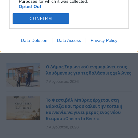
Purposes for which it was collected.
και τον Μανόλη Ανδρουλιδάκη στον
Opted Out
Αγ. Νικόλαο Ραφήνας
7 Αυγούστου, 2026
CONFIRM
Η ενημέρωση του Δήμου Σπάτων
Αρτέμιδος… με ένα κλικ!
Data Deletion
Data Access
Privacy Policy
7 Αυγούστου, 2026
Ο Δήμος Σαρωνικού ενημερώνει τους
λουόμενους για τις θαλάσσιες χελώνες
7 Αυγούστου, 2026
Το Φεστιβάλ Μπύρας έρχεται στη
Βάρκιζα και προσκαλεί την τοπική
κοινωνία να γίνει μέρος ενός νέου
θεσμού «Cheers to Beers»
7 Αυγούστου, 2026