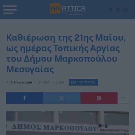
Facebook
X
Inst
(Twitter)
Καθιέρωση της 21ης Μαϊου,
ως ημέρας Τοπικής Αργίας
του Δήμου Μαρκοπούλου
Μεσογαίας
Από
Newsroom
21 Μαΐου, 2026
ΜΑΡΚΟΠΟΥΛΟ