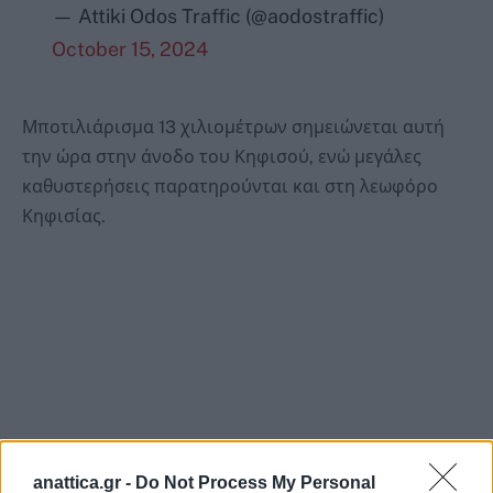
— Attiki Odos Traffic (@aodostraffic)
October 15, 2024
Μποτιλιάρισμα 13 χιλιομέτρων σημειώνεται αυτή
την ώρα στην άνοδο του Κηφισού, ενώ μεγάλες
καθυστερήσεις παρατηρούνται και στη λεωφόρο
Κηφισίας.
anattica.gr -
Do Not Process My Personal