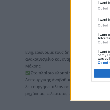
I want t
Opted 
I want t
Opted 
I want 
Advertis
Opted 
I want t
Ενημερώνουμε τους δημότες, ότι από 1ης Α
of my P
was col
ανακαινισμένο και αναβαθμισμένο, το Ακτι
Opted 
Μάκρης.
Στο πλαίσιο υλοποίησης και ολοκλήρωσης
Λειτουργικής Αναβάθμισης και Ανακαίνισης 
λειτουργήσει πλέον σε νέο χώρο, και εξοπ
μηχάνημα, τελευταίας τεχνολογίας.