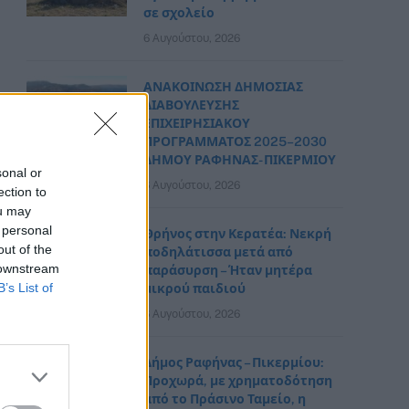
σε σχολείο
6 Αυγούστου, 2026
ΑΝΑΚΟΙΝΩΣΗ ΔΗΜΟΣΙΑΣ
ΔΙΑΒΟΥΛΕΥΣΗΣ
ΕΠΙΧΕΙΡΗΣΙΑΚΟΥ
ΠΡΟΓΡΑΜΜΑΤΟΣ 2025–2030
ΔΗΜΟΥ ΡΑΦΗΝΑΣ- ΠΙΚΕΡΜΙΟΥ
sonal or
6 Αυγούστου, 2026
ection to
ou may
 personal
Θρήνος στην Κερατέα: Νεκρή
out of the
ποδηλάτισσα μετά από
 downstream
παράσυρση – Ήταν μητέρα
B’s List of
μικρού παιδιού
6 Αυγούστου, 2026
Δήμος Ραφήνας – Πικερμίου:
Προχωρά, με χρηματοδότηση
από το Πράσινο Ταμείο, η