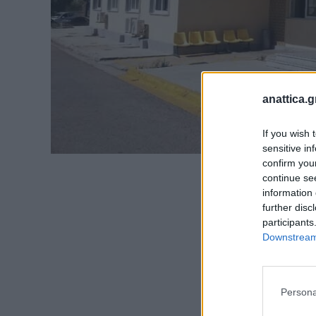
anattica.g
If you wish 
sensitive in
confirm you
continue se
information 
further disc
participants
Downstream 
Persona