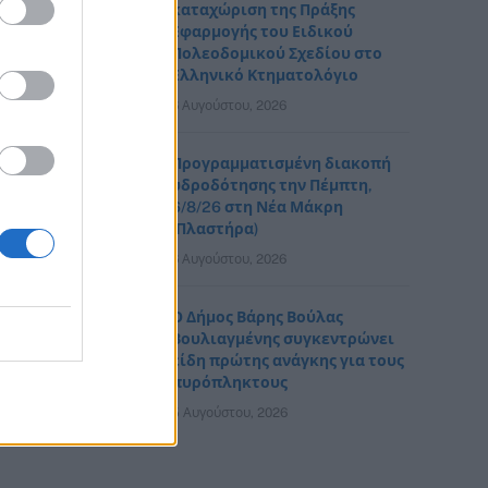
καταχώριση της Πράξης
Εφαρμογής του Ειδικού
Πολεοδομικού Σχεδίου στο
Ελληνικό Κτηματολόγιο
6 Αυγούστου, 2026
Προγραμματισμένη διακοπή
υδροδότησης την Πέμπτη,
6/8/26 στη Νέα Μάκρη
(Πλαστήρα)
6 Αυγούστου, 2026
Ο Δήμος Βάρης Βούλας
Βουλιαγμένης συγκεντρώνει
είδη πρώτης ανάγκης για τους
πυρόπληκτους
5 Αυγούστου, 2026