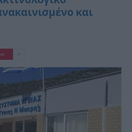
νακαινισμένο και
est