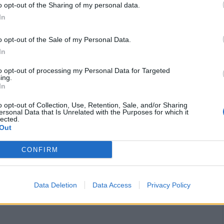
o opt-out of the Sharing of my personal data.
In
o opt-out of the Sale of my Personal Data.
In
to opt-out of processing my Personal Data for Targeted
ing.
In
o opt-out of Collection, Use, Retention, Sale, and/or Sharing
πριλίου 2025, επαναλειτουργεί, πλήρως
ersonal Data that Is Unrelated with the Purposes for which it
lected.
νολογικό Εργαστήριο του Κέντρου Υγείας Νέας
Out
 της 1ης φάσης της Ενεργειακής και
CONFIRM
του Κέντρου Υγείας, το εργαστήριο θα
λισμένο με σύγχρονο ψηφιακό ακτινολογικό
Data Deletion
Data Access
Privacy Policy