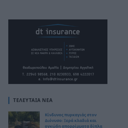
ΤΕΛΕΥΤΑΊΑ ΝΈΑ
Κίνδυνος πυρκαγιάς στον
Διόνυσο: Ξερά κλαδιά και
ογκώδη απορρίμματα δίπλα