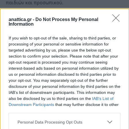
παιδιών και προσωπικού.
Ο
Γενικός Γραμματέας, Κωνσταντίνος Γλούμης
anattica.gr -
Do Not Process My Personal
Information
Ατσαλάκης
, δήλωσε:
If you wish to opt-out of the sale, sharing to third parties, or
«Στόχος μας είναι κάθε παιδί να έχει την ευκαιρία να
processing of your personal or sensitive information for
ζήσει την εμπειρία της κατασκήνωσης σε ένα
targeted advertising by us, please use the below opt-out
ασφαλές και δημιουργικό περιβάλλον. Οι παιδικές
section to confirm your selection. Please note that after your
opt-out request is processed you may continue seeing
κατασκηνώσεις δεν είναι απλώς μια καλοκαιρινή
interest-based ads based on personal information utilized by
ανάσα για τις οικογένειες – είναι μια ουσιαστική
us or personal information disclosed to third parties prior to
επένδυση στην κοινωνικοποίηση, την αυτονομία
your opt-out. You may separately opt-out of the further
και την ψυχαγωγία των παιδιών.
disclosure of your personal information by third parties on the
IAB’s list of downstream participants. This information may
also be disclosed by us to third parties on the
IAB’s List of
Για το 2025, με απόφαση της Υπουργού Κοινωνικής
Downstream Participants
that may further disclose it to other
Συνοχής και Οικογένειας, Δόμνας Μιχαηλίδου,
third parties.
αυξήσαμε τη χρηματοδότηση του προγράμματος
Personal Data Processing Opt Outs
στα 6 εκ. ευρώ, εξασφαλίζοντας καλύτερες