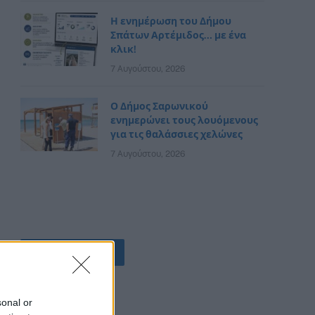
Η ενημέρωση του Δήμου
Σπάτων Αρτέμιδος… με ένα
κλικ!
7 Αυγούστου, 2026
Ο Δήμος Σαρωνικού
ενημερώνει τους λουόμενους
για τις θαλάσσιες χελώνες
7 Αυγούστου, 2026
ΟΛΕΣ ΟΙ ΕΙΔΗΣΕΙΣ
sonal or