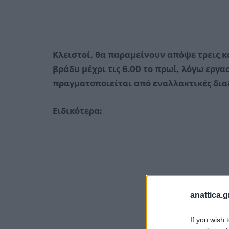
Κλειστοί, θα παραμείνουν απόψε τρεις κό
βράδυ μέχρι τις 6.00 το πρωί, λόγω εργ
πραγματοποιείται από εναλλακτικές δια
Ειδικότερα:
anattica.g
If you wish 