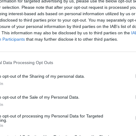
formation for targeted advertising by us, please use the below opt-out s
r selection. Please note that after your opt-out request is processed y
eing interest-based ads based on personal information utilized by us or
disclosed to third parties prior to your opt-out. You may separately opt-
losure of your personal information by third parties on the IAB’s list of
. This information may also be disclosed by us to third parties on the
IA
Participants
that may further disclose it to other third parties.
ο βράδυ της Δευτέρας 05/08/2024 έως τις 06:00
ος της Αττικής Οδού από Λαμία και από Πειραιά
Κόμβο 8 (Μεταμόρφωσης).
l Data Processing Opt Outs
ύ, ακολουθώντας τις πινακίδες παράκαμψης, οι
o opt-out of the Sharing of my personal data.
α μέσω του Κόμβου Μεταμόρφωσης και να
In
βολή διοδίων) στον αμέσως επόμενο Κόμβο, της
o opt-out of the Sale of my Personal Data.
α κατευθυνθούν προς Αεροδρόμιο / Μαρκόπουλο.
In
to opt-out of processing my Personal Data for Targeted
ο βράδυ της Δευτέρας 05/08/2024 έως τις 06:00
ing.
In
ος της Αττικής Οδού προς Μάνδρα (Kόμβος 1)