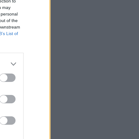
ection to
ou may
 personal
out of the
 downstream
B’s List of