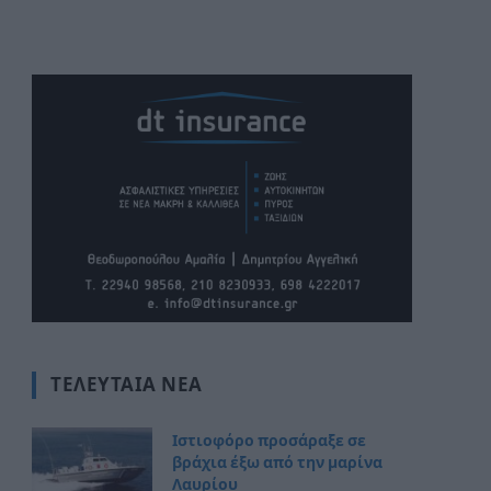
ΤΕΛΕΥΤΑΊΑ ΝΈΑ
Ιστιοφόρο προσάραξε σε
βράχια έξω από την μαρίνα
Λαυρίου