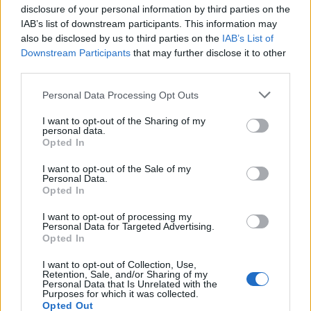
disclosure of your personal information by third parties on the
IAB’s list of downstream participants. This information may
Η διαφορά είναι ότι παλαιότερα δεν καταγράφαμε
also be disclosed by us to third parties on the
IAB’s List of
τα κρούσματα, ενώ μετά την πανδημία του
Downstream Participants
that may further disclose it to other
third parties.
κορονοϊού καταγράφουμε τα πάντα. Καήκαμε από
το γάλα και τώρα φυσάμε και το γιαούρτι.
Personal Data Processing Opt Outs
Αναμένουμε περισσότερα κρούσματα τον Ιανουάριο
I want to opt-out of the Sharing of my
και τον Φεβρουάριο, όταν ο καιρός θα είναι πιο
personal data.
Opted In
κρύος και θα κλειστούμε περισσότερο μέσα»,
αναφέρει ο κ. Καπραβέλος.
I want to opt-out of the Sale of my
Personal Data.
Opted In
Σε ό,τι αφορά τις αιτίες που παρατηρείται διασπορά
I want to opt-out of processing my
του «κοκτέιλ» των ιογενών λοιμώξεων σήμερα στην
Personal Data for Targeted Advertising.
κοινότητα, ο διευθυντής της Β’ ΜΕΘ του
Opted In
Νοσοκομείου «Παπανικολάου» αναφέρει ότι
I want to opt-out of Collection, Use,
συνέβαλε και το γεγονός ότι πήραμε ιδιαίτερα
Retention, Sale, and/or Sharing of my
Personal Data that Is Unrelated with the
αυστηρά μέτρα κατά την περίοδο της πανδημίας, με
Purposes for which it was collected.
Opted Out