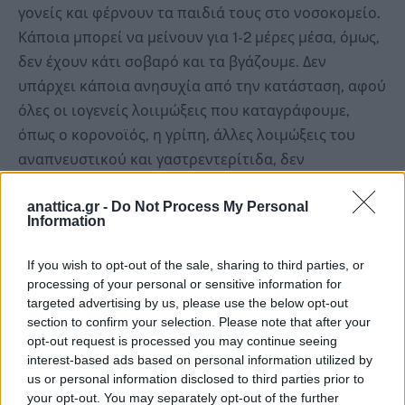
γονείς και φέρνουν τα παιδιά τους στο νοσοκομείο.
Κάποια μπορεί να μείνουν για 1-2 μέρες μέσα, όμως,
δεν έχουν κάτι σοβαρό και τα βγάζουμε. Δεν
υπάρχει κάποια ανησυχία από την κατάσταση, αφού
όλες οι ιογενείς λοιιμώξεις που καταγράφουμε,
όπως ο κορονοϊός, η γρίπη, άλλες λοιμώξεις του
αναπνευστικού και γαστρεντερίτιδα, δεν
προκαλούν βαριά συμπτώματα», τονίζει στο
anattica.gr -
Do Not Process My Personal
ethnos.gr, o κ. Καπραβέλος.
Information
Κάτι αναμενόμενο
If you wish to opt-out of the sale, sharing to third parties, or
Κατά τον ίδιο, η φετινή κατάσταση δε διαφέρει
processing of your personal or sensitive information for
ιδιαίτερα από τους προηγούμενους χειμώνες και
targeted advertising by us, please use the below opt-out
section to confirm your selection. Please note that after your
ήταν λίγο – πολύ αναμενόμενη. «Εισπράττουμε και
opt-out request is processed you may continue seeing
εμείς μία διασπορά των ιογενών λοιμώξεων στην
interest-based ads based on personal information utilized by
κοινότητα, όμως, δε συμβαίνει κάτι το ιδιαίτερα
us or personal information disclosed to third parties prior to
your opt-out. You may separately opt-out of the further
διαφορετικό φέτος σε σύγκριση με άλλες χρονιές.