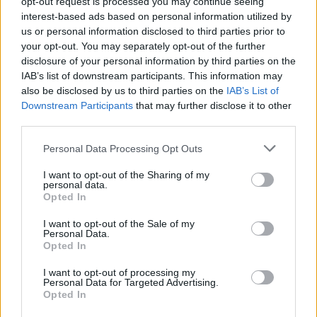
opt-out request is processed you may continue seeing
interest-based ads based on personal information utilized by
χαιρετισμό και δήλωσε: «Η έγκαιρη διάγνωση και
us or personal information disclosed to third parties prior to
θεραπεία, μπορεί να προλάβει ενδεχόμενα σοβαρά
your opt-out. You may separately opt-out of the further
προβλήματα ακοής. Μέσα από τα ΚΕΠ Υγείας
disclosure of your personal information by third parties on the
στηρίζουμε την πρόληψη μέσω του
IAB’s list of downstream participants. This information may
also be disclosed by us to third parties on the
IAB’s List of
προσυμπτωματικού ελέγχου. Ο θεσμός των ΚΕΠ
Downstream Participants
that may further disclose it to other
Υγείας αποτελεί σημαντικό εργαλείο βοήθειας για
third parties.
όσους συνανθρώπους μας έχουν ανάγκη, δίνοντας
Personal Data Processing Opt Outs
τους τη δυνατότητα να υποβάλλονται σε εξετάσεις
πρόληψης όπως αυτή. Η βαρηκοΐα και σε
I want to opt-out of the Sharing of my
personal data.
μακροχρόνια βάση, μπορεί να οδηγήσει
Opted In
σε κατάθλιψη καθώς επίσης και σε νόσο Alzheimer
I want to opt-out of the Sale of my
(άνοια) αν δεν αντιμετωπιστεί έγκαιρα βάσει
Personal Data.
Opted In
σχετικών ερευνών».
I want to opt-out of processing my
Personal Data for Targeted Advertising.
—————————–
Opted In