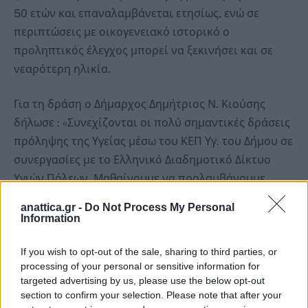
50 ετών και επαναλαμβάνεται ετησίως, ενώ σε
περιπτώσεις με οικογενειακό ιστορικό ο
προληπτικός έλεγχος μπορεί να ξεκινήσει και σε
νεαρότερη ηλικία.
Για τη δράση ο Δήμαρχος Δημήτριος Ν. Κιούσης
δήλωσε : «Συνεχίζονται οι πολύ σημαντικές δράσεις
πρόληψης της Υγείας μέσω του ΚΕΠ Υγ. του Δήμου σε
συνεργασίες με το Ελληνικό Διαδημοτικό Δίκτυο
Υγιών Πόλεων. Μαθαίνουμε να προλαμβάνουμε
ζητήματα υγείας , να αξιολογούμε την κατάσταση
anattica.gr -
Do Not Process My Personal
της υγείας μας και να λαμβάνουμε αξιόπιστες
Information
ιατρικές συμβουλές. Μπράβο στους συντελεστές της
If you wish to opt-out of the sale, sharing to third parties, or
δράσης!»
processing of your personal or sensitive information for
targeted advertising by us, please use the below opt-out
Ο Πρόεδρος του ΕΔΔΥΠΠΥ και Πρόεδρος του Ι.Σ.Α κ.
section to confirm your selection. Please note that after your
Γιώργος Πατούλης, απηύθυνε επίσης γραπτό