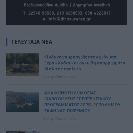
ΤΕΛΕΥΤΑΊΑ ΝΈΑ
Κίνδυνος πυρκαγιάς στον Διόνυσο:
Ξερά κλαδιά και ογκώδη απορρίμματα
δίπλα σε σχολείο
6 Αυγούστου, 2026
ΑΝΑΚΟΙΝΩΣΗ ΔΗΜΟΣΙΑΣ
ΔΙΑΒΟΥΛΕΥΣΗΣ ΕΠΙΧΕΙΡΗΣΙΑΚΟΥ
ΠΡΟΓΡΑΜΜΑΤΟΣ 2025–2030 ΔΗΜΟΥ
ΡΑΦΗΝΑΣ- ΠΙΚΕΡΜΙΟΥ
6 Αυγούστου, 2026