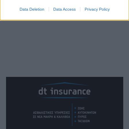
τροχαίο ατιική οδός
Data Deletion
Data Access
Privacy Policy