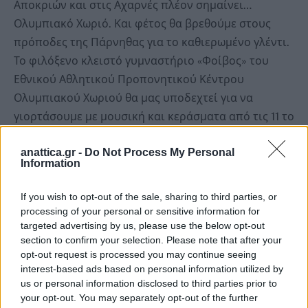
Αποκριών και στις Αχαρνές πλέον σημαίνει…
Ολυμπιακό Χωριό. Και φέτος θα βρεθούμε στους
πρόποδες της Πάρνηθας για το καθιερωμένο γλέντι.
Το φιλόξενο κλειστό γυμναστήριο «Φοίβος» του
Εθνικού Αθλητικού Προπονητικού Κέντρου
Ολυμπιακού Χωριού θα μας υποδεχτεί για να
γιορτάσουμε με μουσική και κεράσματα από τις 11 το
πρωί.
anattica.gr -
Do Not Process My Personal
Information
Η ορχήστρα των καθηγητών μουσικής του Δήμου
μας θα μας διασκεδάσει και θα ντύσει μελωδικά τη
If you wish to opt-out of the sale, sharing to third parties, or
μέρα μας. Λαγάνα, χαλβάς και κρασί για όλους από
processing of your personal or sensitive information for
targeted advertising by us, please use the below opt-out
τον Δήμο, ενώ κάθε μικρός μας φίλος θα πάρει και
section to confirm your selection. Please note that after your
ένα πλήρη χαρταετό. Άλλωστε ο ανοιχτός χώρος
opt-out request is processed you may continue seeing
γύρω από το γήπεδο προσφέρεται για να πετάξουν
interest-based ads based on personal information utilized by
οι αετοί μας ψηλά.
us or personal information disclosed to third parties prior to
your opt-out. You may separately opt-out of the further