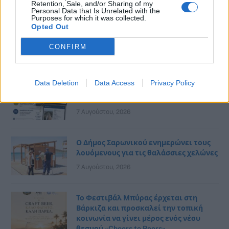
Retention, Sale, and/or Sharing of my
Personal Data that Is Unrelated with the
Purposes for which it was collected.
Μουσική βραδιά με τη Βιολέτα Ίκαρη
Opted Out
και τον Μανόλη Ανδρουλιδάκη στον
Αγ. Νικόλαο Ραφήνας
CONFIRM
7 Αυγούστου, 2026
Data Deletion
Data Access
Privacy Policy
Η ενημέρωση του Δήμου Σπάτων
Αρτέμιδος… με ένα κλικ!
7 Αυγούστου, 2026
Ο Δήμος Σαρωνικού ενημερώνει τους
λουόμενους για τις θαλάσσιες χελώνες
7 Αυγούστου, 2026
Το Φεστιβάλ Μπύρας έρχεται στη
Βάρκιζα και προσκαλεί την τοπική
κοινωνία να γίνει μέρος ενός νέου
θεσμού «Cheers to Beers»