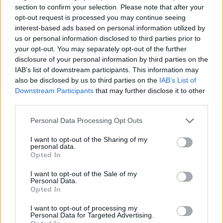
section to confirm your selection. Please note that after your
πολιτιστικής δημιουργίας.
opt-out request is processed you may continue seeing
interest-based ads based on personal information utilized by
Περισσότεροι από
70 φορείς και 4.000
us or personal information disclosed to third parties prior to
your opt-out. You may separately opt-out of the further
συμμετέχοντες
από κάθε γωνιά της Ελλάδας
disclosure of your personal information by third parties on the
αναμένεται να συμμετάσχουν στη φετινή
IAB’s list of downstream participants. This information may
διοργάνωση, παρουσιάζοντας πρωτότυπα και
also be disclosed by us to third parties on the
IAB’s List of
δημιουργικά προγράμματα γυμναστικής,
Downstream Participants
that may further disclose it to other
third parties.
χοροκίνησης και κινητικής έκφρασης. Από μικρά
παιδιά προσχολικής ηλικίας έως άτομα τρίτης
Personal Data Processing Opt Outs
ηλικίας, το φεστιβάλ αποδεικνύει στην πράξη ότι ο
I want to opt-out of the Sharing of my
αθλητισμός μπορεί να ενώνει ανθρώπους, να
personal data.
Opted In
καλλιεργεί δεσμούς και να δημιουργεί ισχυρές
κοινότητες συμμετοχής.
I want to opt-out of the Sale of my
Personal Data.
Opted In
Το τετραήμερο των εκδηλώσεων αναμένεται να
I want to opt-out of processing my
μετατρέψει το Λαύριο σε επίκεντρο αθλητισμού,
Personal Data for Targeted Advertising.