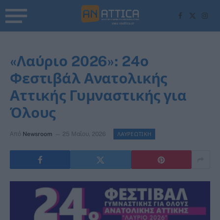
Facebook
X
Inst
(Twitter)
«Λαύριο 2026»: 24ο
Φεστιβάλ Ανατολικής
Αττικής Γυμναστικής για
Όλους
Από
Newsroom
25 Μαΐου, 2026
ΛΑΥΡΕΩΤΙΚΗ