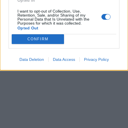
Opted In
δημιουργίας και πολιτισμού, συμβάλλοντας
παράλληλα στην εξωστρέφεια και την προβολή της
I want to opt-out of Collection, Use,
Retention, Sale, and/or Sharing of my
περιοχής. Η μεγάλη συμμετοχή των αθλουμένων θα
Personal Data that Is Unrelated with the
Purposes for which it was collected.
προσελκύσει περισσότερους από
15.000 θεατές
σε
Opted Out
αυτές τις τέσσερις ημέρες δράσης, αναδεικνύοντας
με τον καλύτερο δυνατό τρόπο τον αθλητικό
CONFIRM
τουρισμό και, ταυτόχρονα, ενισχύοντας την
εμπορική δραστηριότητα στα καταστήματα του
Data Deletion
Data Access
Privacy Policy
Δήμου Λαυρεωτικής.