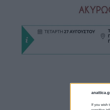
anattica.g
If you wish 
sensitive in