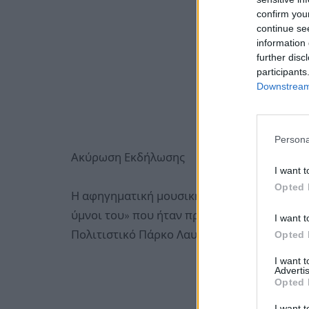
confirm you
continue se
information 
further disc
participants
Downstream 
Persona
Ακύρωση Εκδήλωσης
I want t
Opted 
Η αφηγηματική μουσική παράσταση «Άγιος Παΐ
ύμνοι του» που ήταν προγραμματισμένη για
I want t
Πολιτιστικό Πάρκο Λαυρίου δεν θα πραγματ
Opted 
I want 
Advertis
Opted 
I want t