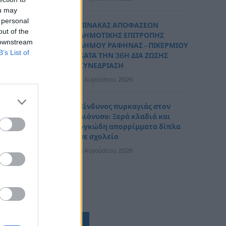
ou may
 personal
ΠΙΝΑΚΑΣ ΑΠΟΦΑΣΕΩΝ
out of the
ΔΗΜΟΤΙΚΗΣ ΕΠΙΤΡΟΠΗΣ
 downstream
ΔΗΜΟΥ ΡΑΦΗΝΑΣ – ΠΙΚΕΡΜΙΟΥ
B’s List of
ΚΑΤΑ ΤΗΝ 36Η ΔΙΑ ΖΩΣΗΣ
ΣΥΝΕΔΡΙΑΣΗ
7 Αυγούστου, 2026
Κίνδυνος πυρκαγιάς στον
Διόνυσο: Ξερά κλαδιά και
ογκώδη απορρίμματα δίπλα
σε σχολείο
6 Αυγούστου, 2026
ΟΛΕΣ ΟΙ ΕΙΔΗΣΕΙΣ