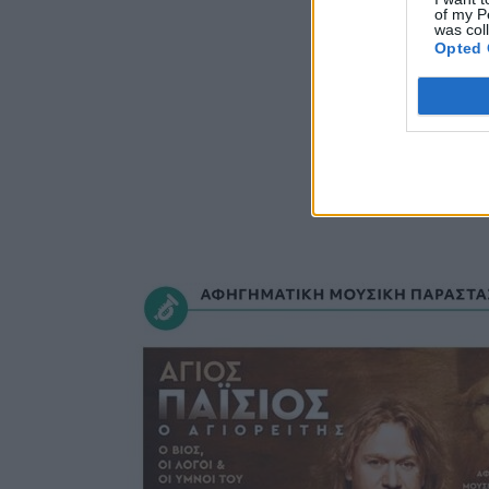
of my P
was col
Opted 