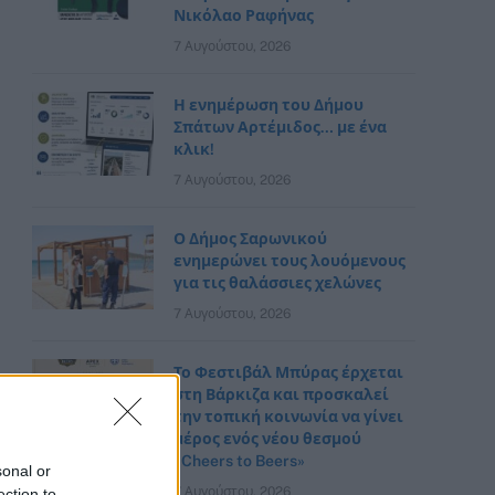
Νικόλαο Ραφήνας
7 Αυγούστου, 2026
Η ενημέρωση του Δήμου
Σπάτων Αρτέμιδος… με ένα
κλικ!
7 Αυγούστου, 2026
Ο Δήμος Σαρωνικού
ενημερώνει τους λουόμενους
για τις θαλάσσιες χελώνες
7 Αυγούστου, 2026
Το Φεστιβάλ Μπύρας έρχεται
στη Βάρκιζα και προσκαλεί
την τοπική κοινωνία να γίνει
μέρος ενός νέου θεσμού
«Cheers to Beers»
sonal or
7 Αυγούστου, 2026
ection to