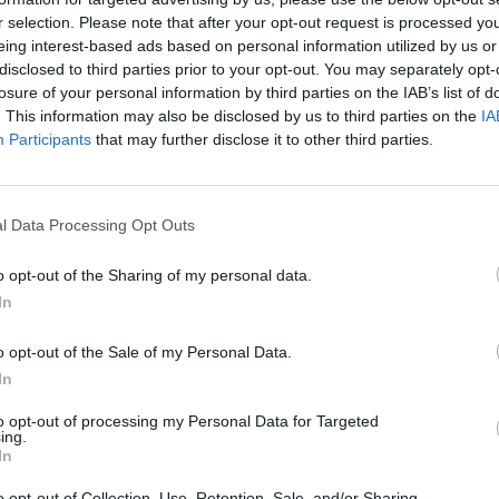
r selection. Please note that after your opt-out request is processed y
eing interest-based ads based on personal information utilized by us or
disclosed to third parties prior to your opt-out. You may separately opt-
losure of your personal information by third parties on the IAB’s list of
. This information may also be disclosed by us to third parties on the
IA
Participants
that may further disclose it to other third parties.
l Data Processing Opt Outs
o opt-out of the Sharing of my personal data.
In
σιος ο Αγιορείτης – Ο βίος, οι λόγοι & οι
 την Τετάρτη 27 Αυγούστου στο Τεχνολογικό
o opt-out of the Sale of my Personal Data.
οποιηθεί.
In
to opt-out of processing my Personal Data for Targeted
ing.
In
o opt-out of Collection, Use, Retention, Sale, and/or Sharing