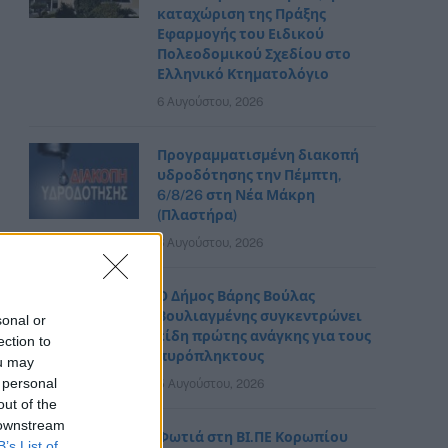
καταχώριση της Πράξης
Εφαρμογής του Ειδικού
Πολεοδομικού Σχεδίου στο
Ελληνικό Κτηματολόγιο
6 Αυγούστου, 2026
Προγραμματισμένη διακοπή
υδροδότησης την Πέμπτη,
6/8/26 στη Νέα Μάκρη
(Πλαστήρα)
6 Αυγούστου, 2026
Ο Δήμος Βάρης Βούλας
Βουλιαγμένης συγκεντρώνει
sonal or
είδη πρώτης ανάγκης για τους
ection to
πυρόπληκτους
ou may
 personal
5 Αυγούστου, 2026
out of the
 downstream
Φωτιά στη ΒΙ.ΠΕ Κορωπίου
B’s List of