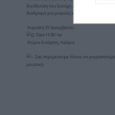
διεύθυνση του Ευτύχη Ζαρμπ, μας προσκαλο
διαδρομή για μικρούς και μεγάλους.
Κυριακή 21 Δεκεμβρίου
Ώρα 11:30 πμ
Κτίριο Ευτέρπη, Λαύριο
Σας περιμένουμε όλους να μοιραστούμε
μουσική.