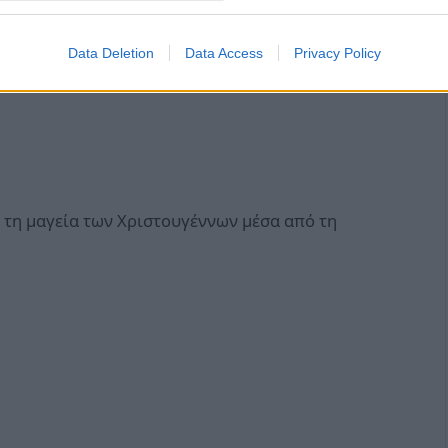
ύν σε μια μαγική χριστουγεννιάτικη μουσική
Data Deletion
Data Access
Privacy Policy
 τη μαγεία των Χριστουγέννων μέσα από τη