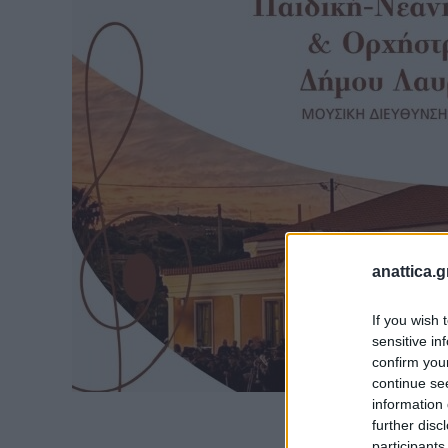
anattica.g
If you wish 
sensitive in
confirm you
continue se
information 
further disc
participants