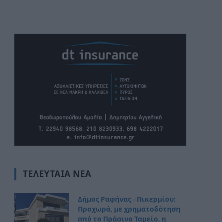
ΤΕΛΕΥΤΑΊΑ ΝΈΑ
Δήμος Ραφήνας – Πικερμίου:
Προχωρά, με χρηματοδότηση
από το Πράσινο Ταμείο, η