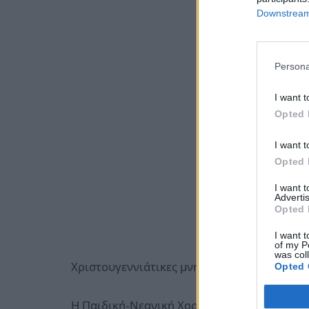
Downstream 
Persona
I want t
Opted 
I want t
Opted 
I want 
Advertis
Opted 
I want t
of my P
was col
Χριστουγεννιάτικες μνήμες στην Ευτέρπη
Opted 
Η Παιδική-Νεανική Χορωδία και η Ορχήστρ