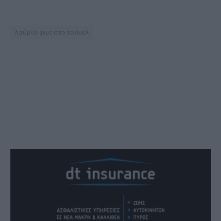
λαύριο φως στο τούνελ