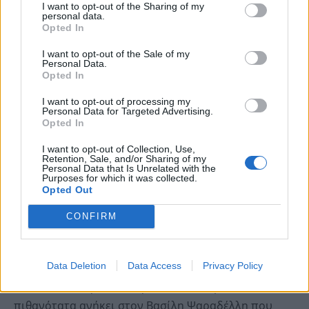
τον άλλον και το πτώμα το έριξε σε ένα φρέαρ».
I want to opt-out of the Sharing of my
personal data.
Opted In
I want to opt-out of the Sale of my
Personal Data.
Opted In
I want to opt-out of processing my
Personal Data for Targeted Advertising.
Opted In
I want to opt-out of Collection, Use,
Retention, Sale, and/or Sharing of my
Personal Data that Is Unrelated with the
Purposes for which it was collected.
Opted Out
«Αυτή η σπείρα μας έκλεψε τα λαχεία και κέρδισε
CONFIRM
τον πρώτο λαχνό…»
Data Deletion
Data Access
Privacy Policy
Η βαθιά έρευνα του «Τούνελ» δείχνει ότι ο σκελετός
που εντοπίστηκε σε σπήλαιο στο Λαύριο,
πιθανότατα ανήκει στον Βασίλη Ψαραδέλλη που