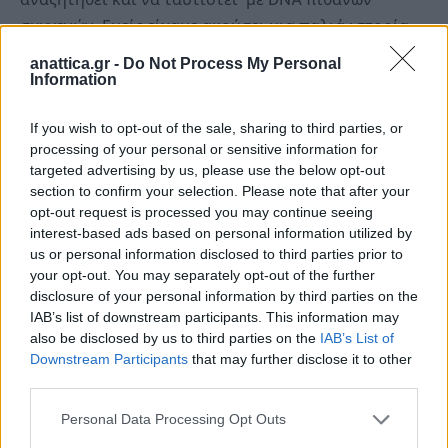
συγγενών. Εμείς είχαμε ακούσει μια παλιά ιστορία,
ότι είχε σκοτωθεί κάποιος και τον είχαν πετάξει σε
anattica.gr -
Do Not Process My Personal
Information
ένα φρέαρ, αλλά γνωρίζαμε ότι αυτός που είχε
ομολογήσει γι’ αυτόν τον φόνο είχε υποδείξει άλλο
If you wish to opt-out of the sale, sharing to third parties, or
σημείο που είναι στη Συντερίνα».
processing of your personal or sensitive information for
targeted advertising by us, please use the below opt-out
Ο ίδιος έψαξε, ώστε να μάθει για την ιστορία εκείνη
section to confirm your selection. Please note that after your
και την σπείρα αρχαιοκαπηλείας που δρούσε το
opt-out request is processed you may continue seeing
interest-based ads based on personal information utilized by
1978.
us or personal information disclosed to third parties prior to
your opt-out. You may separately opt-out of the further
«Βρήκα διάφορα άρθρα που μου έστειλαν και μια
disclosure of your personal information by third parties on the
IAB’s list of downstream participants. This information may
αστυνομική επιθεώρηση του 1978, που τη βρήκε μια
also be disclosed by us to third parties on the
IAB’s List of
φίλη στο ίντερνετ, όπου αναφέρει με πολλή
Downstream Participants
that may further disclose it to other
λεπτομέρεια τι είχε γίνει εκείνη την εποχή. Υπήρχε
third parties.
μια μεγάλη σπείρα αρχαιοκαπήλων, υπήρξε μια
Personal Data Processing Opt Outs
διένεξη μεταξύ τους και ο ένας από αυτούς σκότωσε