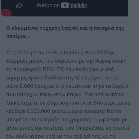
Ο κλεμμένος τυχερός λαχνός και η πονηριά της
σπείρας…
Στις 17 Μαρτίου 1978, ο Βασίλης Ψαραδέλλης
διέρρηξε μόνος του σύμφωνα με την Χωροφυλακή
το πρακτορείο ΠΡΟ – ΠΟ του ποδοσφαιριστή
Δημήτρη Χριστοδούλου στη Νέα Σμύρνη. Βρήκε
μόνο 8.000 δραχμές στο ταμείο και πήρε τα λαχεία
που υπήρχαν πάνω στον πάγκο. Ένα από αυτά τα
λαϊκά λαχεία, σε κλήρωση που έγινε δύο μέρες μετά,
κέρδισε 2.000.000 εκατομμύρια δραχμές! Για να
μπορέσει να εισπράξει τα χρήματα, συμφώνησε με
άλλο μέλος της σπείρας, τον Μπερεβάτο, να στειλει
την αδελφή του μαζί με τον σύζυγό της, να το