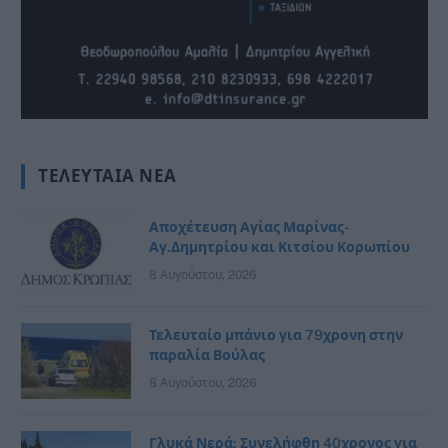
ΤΕΛΕΥΤΑΊΑ ΝΈΑ
Αποχέτευση Αγίας Μαρίνας-
Αγ.Δημητρίου και Κιτσίου Κορωπίου
8 Αυγούστου, 2026
Τελευταίο μπάνιο για 79χρονη στην
παραλία Βούλας
8 Αυγούστου, 2026
Γλυκά Νερά: Συνελήφθη 40χρονος για