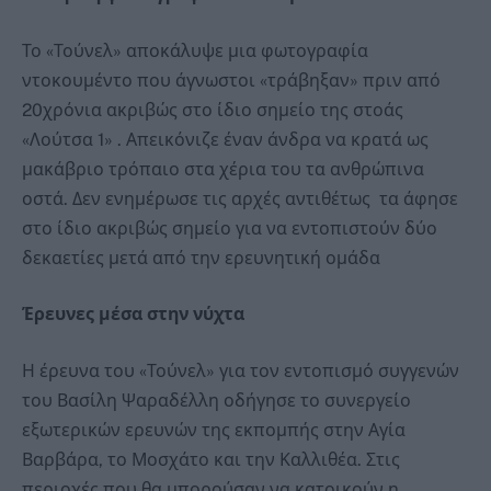
Το «Τούνελ» αποκάλυψε μια φωτογραφία
ντοκουμέντο που άγνωστοι «τράβηξαν» πριν από
20χρόνια ακριβώς στο ίδιο σημείο της στοάς
«Λούτσα 1» . Απεικόνιζε έναν άνδρα να κρατά ως
μακάβριο τρόπαιο στα χέρια του τα ανθρώπινα
οστά. Δεν ενημέρωσε τις αρχές αντιθέτως τα άφησε
στο ίδιο ακριβώς σημείο για να εντοπιστούν δύο
δεκαετίες μετά από την ερευνητική ομάδα
Έρευνες μέσα στην νύχτα
Η έρευνα του «Τούνελ» για τον εντοπισμό συγγενών
του Βασίλη Ψαραδέλλη οδήγησε το συνεργείο
εξωτερικών ερευνών της εκπομπής στην Αγία
Βαρβάρα, το Μοσχάτο και την Καλλιθέα. Στις
περιοχές που θα μπορούσαν να κατοικούν η