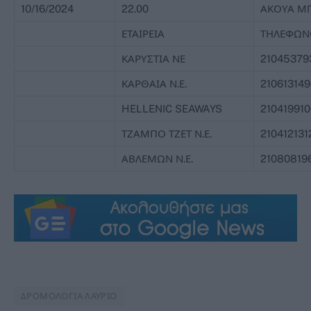
10/16/2024
22.00
ΑΚΟΥΑ Μ
ΕΤΑΙΡΕΙΑ
ΤΗΛΕΦΩΝ
ΚΑΡΥΣΤΙΑ ΝΕ
21045379
ΚΑΡΘΑΙΑ Ν.Ε.
210613149
HELLENIC SEAWAYS
210419910
ΤΖΑΜΠΟ ΤΖΕΤ Ν.Ε.
210412131
ΑΒΛΕΜΩΝ Ν.Ε.
21080819
ΔΡΟΜΟΛΟΓΙΑ ΛΑΥΡΙΟ