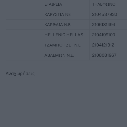
ΕΤΑΙΡΕΙΑ
ΤΗΛΕΦΩΝΟ
ΚΑΡΥΣΤΙΑ ΝΕ
2104537930
ΚΑΡΘΑΙΑ Ν.Ε.
2106131494
HELLENIC HELLAS
2104199100
ΤΖΑΜΠΟ ΤΖΕΤ Ν.Ε.
2104121312
ΑΒΛΕΜΩΝ Ν.Ε.
2108081967
Αναχωρήσεις