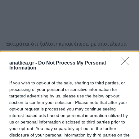
Εκτιμάται ότι ζαλίστηκε και έπεσε, με αποτέλεσμα
να εντοπιστεί τραυματισμένος στο πεζοδρόμιο.
anattica.gr -
Do Not Process My Personal
Information
Στο σημείο έσπευσαν αστυνομικές δυνάμεις και
ασθενοφόρο του ΕΚΑΒ.
If you wish to opt-out of the sale, sharing to third parties, or
processing of your personal or sensitive information for
Ο 83χρονος διακομίστηκε στο νοσοκομείο της
targeted advertising by us, please use the below opt-out
Κορίνθου και οι γιατροί αμέσως τον διασωλήνωσαν,
section to confirm your selection. Please note that after your
opt-out request is processed you may continue seeing
καθώς έφερε εσωτερικά τραύματα.
interest-based ads based on personal information utilized by
us or personal information disclosed to third parties prior to
Ωστόσο, το μεσημέρι της Παρασκευής υπέκυψε στα
your opt-out. You may separately opt-out of the further
τραύματά του.
disclosure of your personal information by third parties on the