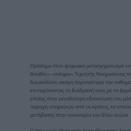
Ορόσημο στον ψηφιακό μετασχηματισμό το
Βοηθός» -«mAigov» Τεχνητής Νοημοσύνης που
διευκολύνει ακόμη περισσότερο την καθημε
επιταχύνοντας τη διάδρασή τους με το Δημ
επίσης στην μεγαλύτερη εξοικείωση του μέσο
παροχή υπηρεσιών από το κράτος, το οποίο
μετάβασης στην οικονομία του 21ου αιώνα.
Ο Υπουργός Ψηφιακής Διακυβέρνησης Δημή