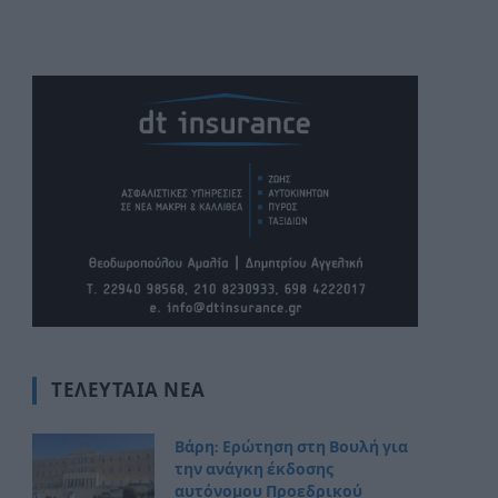
ΤΕΛΕΥΤΑΊΑ ΝΈΑ
Βάρη: Ερώτηση στη Βουλή για
την ανάγκη έκδοσης
αυτόνομου Προεδρικού