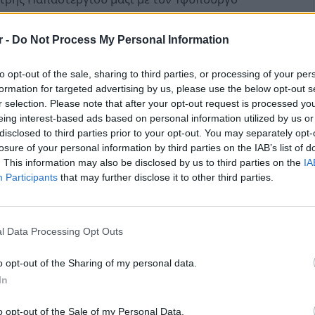
μματέα Πληροφοριακών Συστημάτων και
νωστόπουλο, παρουσίασαν στους
r -
Do Not Process My Personal Information
 την πρώτη μεγάλης κλίμακας εφαρμογή ΤΝ για
to opt-out of the sale, sharing to third parties, or processing of your per
μβάλλει καταρχάς στον περαιτέρω εκσυγχρονισμό
formation for targeted advertising by us, please use the below opt-out s
σφαλίσει ότι σε μια εποχή καταιγιστικών
r selection. Please note that after your opt-out request is processed y
ε τις σύγχρονες τεχνολογικές εξελίξεις.
eing interest-based ads based on personal information utilized by us or
disclosed to third parties prior to your opt-out. You may separately opt-
 λειτουργία, καθώς όπως συμβαίνει με όλες τις
losure of your personal information by third parties on the IAB’s list of
ρειάζονται χρόνο για να μαθαίνουν, ενώ
. This information may also be disclosed by us to third parties on the
IA
να που εισάγουν οι χρήστες. H περίοδος αυτή
Participants
that may further disclose it to other third parties.
ση τις ανάγκες και την ανταπόκριση των
l Data Processing Opt Outs
ν «Ψηφιακό Βοηθό» τόσο από το κινητό τους
υς υπολογιστή. Υποβάλλουν το ερώτημά τους σε
o opt-out of the Sharing of my personal data.
 «Ψηφιακός Βοηθός» να τους βοηθήσει να
In
πηρεσία που ψάχνουν, ενώ στο τέλος της
o opt-out of the Sale of my Personal Data.
λογήσουν την εφαρμογή. Η αναζήτηση