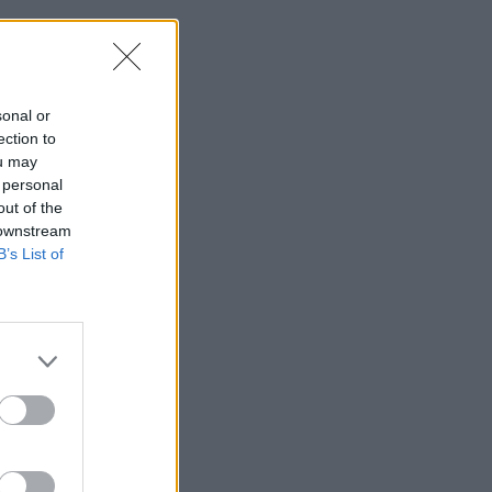
sonal or
ection to
ou may
 personal
out of the
 downstream
B’s List of