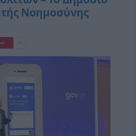
ητής Νοημοσύνης
est