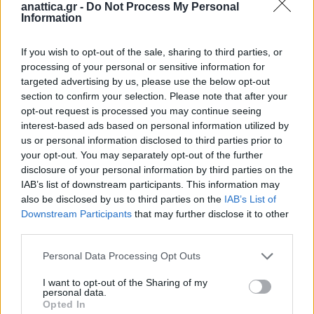
anattica.gr -
Do Not Process My Personal
καθώς και το χαρακτηριστικό στέμμα που συχνά
Information
ζωγράφιζε πάνω από τις φιγούρες του, θα
If you wish to opt-out of the sale, sharing to third parties, or
αποτελέσουν την “αφετηρία” για τις αποκριάτικες
processing of your personal or sensitive information for
μάσκες και καπέλα που θα φτιάξουμε στα
targeted advertising by us, please use the below opt-out
καλλιτεχνικά εργαστήρια.
section to confirm your selection. Please note that after your
opt-out request is processed you may continue seeing
interest-based ads based on personal information utilized by
Απαραίτητη προϋπόθεση για τη συμμετοχή στο
us or personal information disclosed to third parties prior to
εργαστήριο, είναι η δήλωση συμμετοχής στην
your opt-out. You may separately opt-out of the further
διεύθυνση ηλεκτρονικού ταχυδρομείου της
disclosure of your personal information by third parties on the
IAB’s list of downstream participants. This information may
Αντιδημαρχίας
also be disclosed by us to third parties on the
IAB’s List of
Πολιτισμού
antid.politismou@markopoulo.gr
Downstream Participants
that may further disclose it to other
third parties.
Ώρες διεξαγωγής Εργαστηρίων:
Personal Data Processing Opt Outs
• 11:00 – 12:30
• 12:45 – 14:00
I want to opt-out of the Sharing of my
personal data.
Opted In