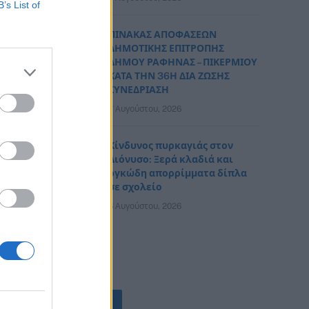
B’s List of
ΠΙΝΑΚΑΣ ΑΠΟΦΑΣΕΩΝ
ΔΗΜΟΤΙΚΗΣ ΕΠΙΤΡΟΠΗΣ
ΔΗΜΟΥ ΡΑΦΗΝΑΣ – ΠΙΚΕΡΜΙΟΥ
ΚΑΤΑ ΤΗΝ 36Η ΔΙΑ ΖΩΣΗΣ
ΣΥΝΕΔΡΙΑΣΗ
7 Αυγούστου, 2026
Κίνδυνος πυρκαγιάς στον
Διόνυσο: Ξερά κλαδιά και
ογκώδη απορρίμματα δίπλα
σε σχολείο
6 Αυγούστου, 2026
ΟΛΕΣ ΟΙ ΕΙΔΗΣΕΙΣ