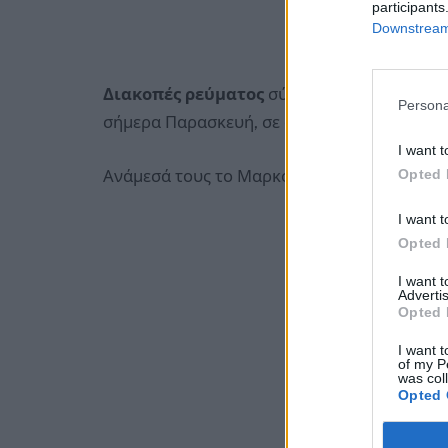
participants
Downstream 
Διακοπές ρεύματος
σύμφωνα με τις ανακο
Persona
σήμερα Παρασκευή, σε αρκετές περιοχές της
I want t
Opted 
Ανάμεσά τους το Μαρκόπουλο
I want t
Opted 
I want 
Advertis
Opted 
I want t
of my P
was col
Opted 