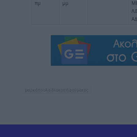
πμ
μμ
ΜΕ
Λ.
Α
μαρκόπουλο διακοπή ρεύματος