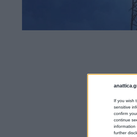
anattica.g
If you wish 
sensitive in
confirm you
continue se
information 
further disc