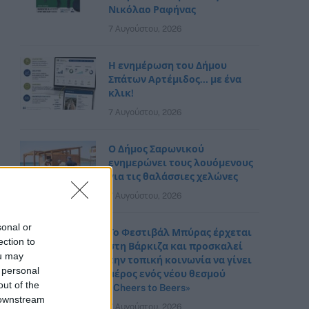
Νικόλαο Ραφήνας
7 Αυγούστου, 2026
Η ενημέρωση του Δήμου
Σπάτων Αρτέμιδος… με ένα
κλικ!
7 Αυγούστου, 2026
Ο Δήμος Σαρωνικού
ενημερώνει τους λουόμενους
για τις θαλάσσιες χελώνες
7 Αυγούστου, 2026
sonal or
Το Φεστιβάλ Μπύρας έρχεται
ection to
στη Βάρκιζα και προσκαλεί
ou may
την τοπική κοινωνία να γίνει
 personal
μέρος ενός νέου θεσμού
out of the
«Cheers to Beers»
 downstream
7 Αυγούστου, 2026