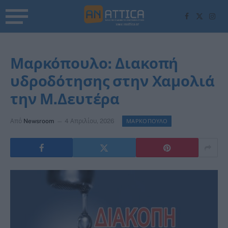
Facebook
X
Inst
(Twitter)
Μαρκόπουλο: Διακοπή
υδροδότησης στην Χαμολιά
την Μ.Δευτέρα
Από
Newsroom
4 Απριλίου, 2026
ΜΑΡΚΟΠΟΥΛΟ