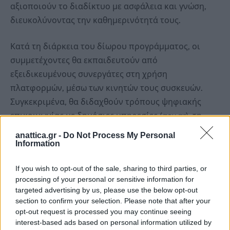
αξιοποιούν το διαδίκτυο με ασφάλεια και γνώση,
διευκολύνοντας την καθημερινότητά τους.
Κατά τη διάρκεια του δίωρου προγράμματος, οι
συμμετέχοντες θα εκπαιδευτούν από
εξειδικευμένους συνεργάτες στη χρήση
πλατφορμών, μέσω των κινητών τους συσκευών.
Συγκεκριμένα, θα διδαχθούν τρόπους ψηφιακής
επικοινωνίας με δημόσιες υπηρεσίες (gov.gr), τη
διαδικασία αποστολής emails, καθώς και την
anattica.gr -
Do Not Process My Personal
ασφαλή πλοήγηση σε ιστοσελίδες. Ιδιαίτερη έμφαση
Information
θα δοθεί στην προστασία των προσωπικών
If you wish to opt-out of the sale, sharing to third parties, or
δεδομένων, την αναγνώριση ψηφιακών απειλών,
processing of your personal or sensitive information for
αλλά και στην καθοδήγηση των γονέων, ώστε να
targeted advertising by us, please use the below opt-out
μπορούν να εξηγούν στα παιδιά τους κινδύνους
section to confirm your selection. Please note that after your
opt-out request is processed you may continue seeing
από την ανεξέλεγκτη χρήση της τεχνολογίας.
interest-based ads based on personal information utilized by