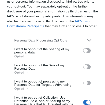
us or personal information disclosed to third parties prior to
Αξίζει να σημειωθεί, ότι για την παρακολούθηση του
your opt-out. You may separately opt-out of the further
σεμιναρίου δεν απαιτείται καμία προηγούμενη
disclosure of your personal information by third parties on the
IAB’s list of downstream participants. This information may
γνώση, εμπειρία ή εξοικείωση με το διαδίκτυο,
also be disclosed by us to third parties on the
IAB’s List of
καθώς οι εισηγητές θα καλύψουν από τις πιο απλές
Downstream Participants
that may further disclose it to other
έως τις πιο σύνθετες απορίες.
third parties.
Personal Data Processing Opt Outs
Οι ενδιαφερόμενοι μπορούν να δηλώσουν
συμμετοχή στον σύνδεσμο:
I want to opt-out of the Sharing of my
personal data.
https://tinyurl.com/apsida
. Για όσους συμπολίτες μας
Opted In
χρειάζονται υποστήριξη στη διαδικασία της
I want to opt-out of the Sale of my
ηλεκτρονικής εγγραφής, τα στελέχη του Κέντρου
Personal Data.
Opted In
Κοινότητας βρίσκονται στη διάθεσή τους για να
παράσχουν την απαραίτητη βοήθεια.
I want to opt-out of processing my
Personal Data for Targeted Advertising.
Opted In
Περισσότερες πληροφορίες για το πρόγραμμα είναι
I want to opt-out of Collection, Use,
διαθέσιμες στην ιστοσελίδα digitalliteracy.gr.
Retention, Sale, and/or Sharing of my
Personal Data that Is Unrelated with the