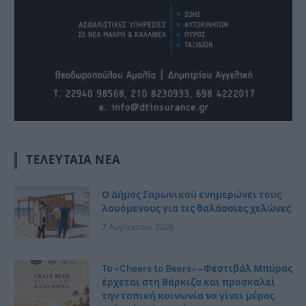
ΤΕΛΕΥΤΑΊΑ ΝΈΑ
Ο Δήμος Σαρωνικού ενημερώνει τους
λουόμενους για τις θαλάσσιες χελώνες
7 Αυγούστου, 2026
Το «Cheers to Beers» – Φεστιβάλ Μπύρας
έρχεται στη Βάρκιζα και προσκαλεί
την τοπική κοινωνία να γίνει μέρος