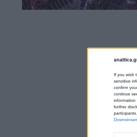
anattica.g
If you wish 
sensitive in
confirm you
continue se
information 
further disc
participants
Downstream 