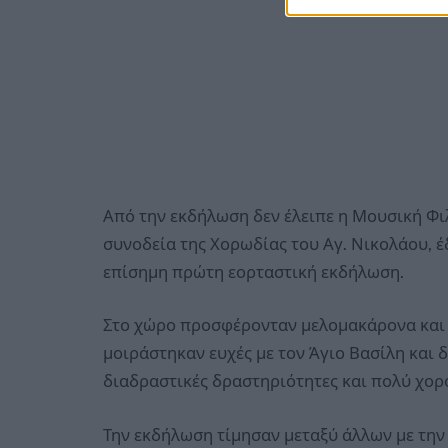
Από την εκδήλωση δεν έλειπε η Μουσική Φ
συνοδεία της Χορωδίας του Αγ. Νικολάου, 
επίσημη πρώτη εορταστική εκδήλωση.
Στο χώρο προσφέρονταν μελομακάρονα και ζ
μοιράστηκαν ευχές με τον Άγιο Βασίλη και δ
διαδραστικές δραστηριότητες και πολύ χορ
Την εκδήλωση τίμησαν μεταξύ άλλων με τη