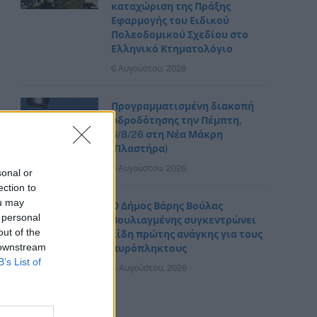
καταχώριση της Πράξης
Εφαρμογής του Ειδικού
Πολεοδομικού Σχεδίου στο
Ελληνικό Κτηματολόγιο
6 Αυγούστου, 2026
Προγραμματισμένη διακοπή
υδροδότησης την Πέμπτη,
6/8/26 στη Νέα Μάκρη
(Πλαστήρα)
6 Αυγούστου, 2026
sonal or
ection to
ou may
Ο Δήμος Βάρης Βούλας
 personal
Βουλιαγμένης συγκεντρώνει
out of the
είδη πρώτης ανάγκης για τους
 downstream
πυρόπληκτους
B’s List of
5 Αυγούστου, 2026