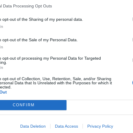
l Data Processing Opt Outs
Δέντρου της Κεντρικής Πλατείας από τον
άννη και τις θερμότερες ευχές του για τις
o opt-out of the Sharing of my personal data.
ο περασμένο Σάββατο 6 Δεκεμβρίου 2025, η
In
o opt-out of the Sale of my Personal Data.
In
στηριοτήτων και Μέριμνας για την Τρίτη Ηλικία
 σκηνή της εκδήλωσης, απηύθυνε και αυτός με
to opt-out of processing my Personal Data for Targeted
ing.
 και προσκάλεσε τον κόσμο να παρακολουθήσει
In
του Δήμου
, που θα «ξετυλίγεται» με εκδηλώσεις
o opt-out of Collection, Use, Retention, Sale, and/or Sharing
 στο Μαρκόπουλο, σχεδιασμένες με
ersonal Data that Is Unrelated with the Purposes for which it
lected.
 για τα παιδιά.
Out
CONFIRM
Data Deletion
Data Access
Privacy Policy