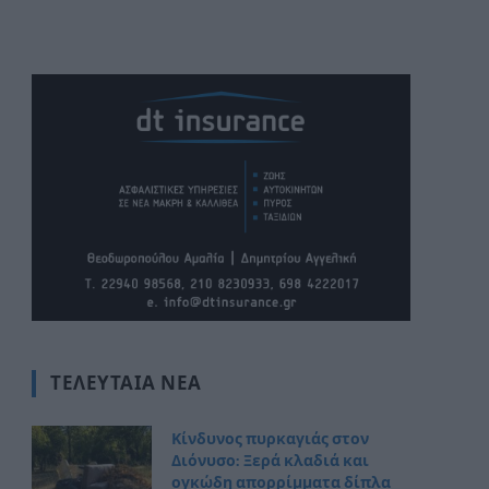
ΤΕΛΕΥΤΑΊΑ ΝΈΑ
Κίνδυνος πυρκαγιάς στον
Διόνυσο: Ξερά κλαδιά και
ογκώδη απορρίμματα δίπλα