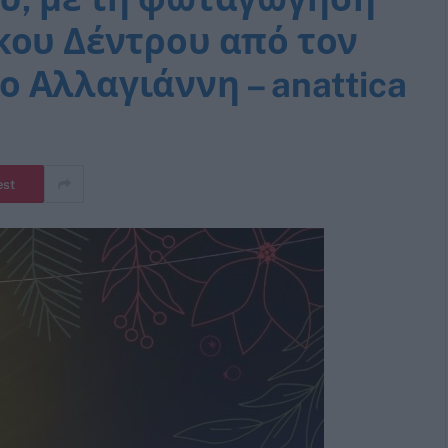
κου Δέντρου από τον
 Αλλαγιάννη – anattica
est