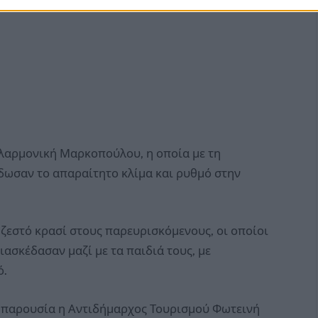
ιλαρμονική Μαρκοπούλου, η οποία με τη
έδωσαν το απαραίτητο κλίμα και ρυθμό στην
εστό κρασί στους παρευρισκόμενους, οι οποίοι
ιασκέδασαν μαζί με τα παιδιά τους, με
ό.
ν παρουσία η Αντιδήμαρχος Τουρισμού Φωτεινή