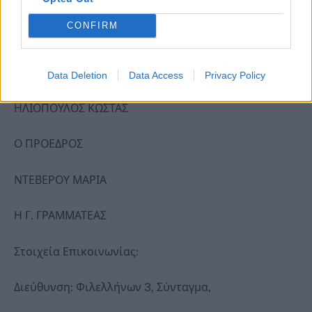
δημόσιας ασφάλειας.
CONFIRM
Με εκτίμηση,
Για το Δ.Σ. του Σωματείο
Data Deletion
Data Access
Privacy Policy
ΗΛΙΟΠΟΥΛΟΣ ΚΩΣΤΑΣ
Ο ΠΡΟΕΔΡΟΣ
ΝΤΕΒΕΡΟΥ ΜΑΡΙΑ
Η Γ. ΓΡΑΜΜΑΤΕΑΣ
Στοιχεία Επικοινωνίας:
Διεύθυνση: Φιλελλήνων 3, Σύνταγμα,