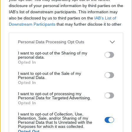
disclosure of your personal information by third parties on the
IAB’s list of downstream participants. This information may
Η συνέχιση της πρακτικής πρόσληψης χωρίς σαφή
also be disclosed by us to third parties on the
IAB’s List of
απαίτηση εξειδίκευσης οδηγεί σε υποβάθμιση της
Downstream Participants
that may further disclose it to other
ποιότητας υπηρεσιών ασφάλειας, ενώ παράλληλα
third parties.
αποκλείει καταρτισμένους εργαζόμενους από
Personal Data Processing Opt Outs
αντικείμενο στο οποίο έχουν εκπαιδευτεί θεσμικά.
I want to opt-out of the Sharing of my
personal data.
Ζητούμε την επανεξέταση των όρων της προκήρυξης
Opted In
και την προσαρμογή τους στο ισχύον
I want to opt-out of the Sale of my
προσοντολόγιο, ώστε οι θέσεις φύλαξης να
Personal Data.
Opted In
ανταποκρίνονται στις πραγματικές ανάγκες
ασφάλειας των δημοτικών εγκαταστάσεων και των
I want to opt-out of processing my
Personal Data for Targeted Advertising.
πολιτών.
Opted In
I want to opt-out of Collection, Use,
Το ζήτημα δεν είναι τυπικό. Είναι ζήτημα ποιότητας
Retention, Sale, and/or Sharing of my
Personal Data that Is Unrelated with the
υπηρεσιών, επαγγελματικής αξιοπρέπειας και
Purposes for which it was collected.
Opted Out