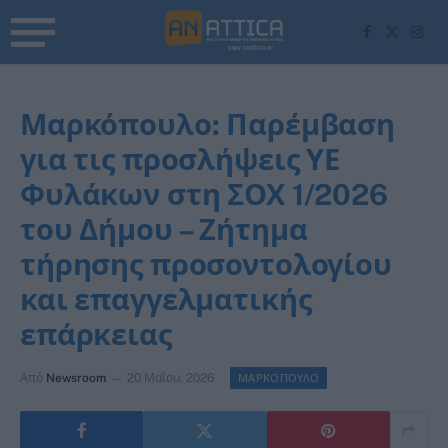
Facebook
X
Inst
(Twitter)
Μαρκόπουλο: Παρέμβαση
για τις προσλήψεις ΥΕ
Φυλάκων στη ΣΟΧ 1/2026
του Δήμου – Ζήτημα
τήρησης προσοντολογίου
και επαγγελματικής
επάρκειας
Από
Newsroom
20 Μαΐου, 2026
ΜΑΡΚΟΠΟΥΛΟ