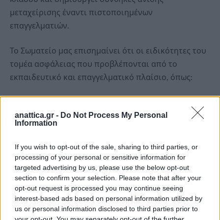
μεταχείρισης έναντι πιστοποιημένων
επαγγελματιών.
Το Σωματείο μας επισημαίνει ότι οι ειδικότητες του
τομέα ασφάλειας που προβλέπονται από το
εκπαιδευτικό και επαγγελματικό πλαίσιο, όπως:
Στέλεχος Υπηρεσιών Ασφαλείας
anattica.gr -
Do Not Process My Personal
Information
Στέλεχος Ασφάλειας Προσώπων και Υποδομών
If you wish to opt-out of the sale, sharing to third parties, or
Φύλακας Μουσείων και Αρχαιολογικών Χώρων
processing of your personal or sensitive information for
targeted advertising by us, please use the below opt-out
section to confirm your selection. Please note that after your
καθώς και οι αντίστοιχες άδειες εργασίας
opt-out request is processed you may continue seeing
προσωπικού ασφαλείας, αποτελούν το ελάχιστο
interest-based ads based on personal information utilized by
επίπεδο επαγγελματικής επάρκειας για θέσεις
us or personal information disclosed to third parties prior to
φύλαξης σε δημόσιες δομές.
your opt-out. You may separately opt-out of the further