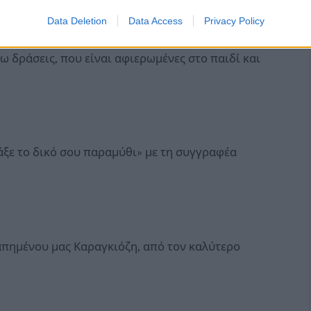
ού Σταθμού, ο Δήμος Μαρκοπούλου και η
Data Deletion
Data Access
Privacy Policy
την 3η Ηλικία, έχουν προγραμματίσει για τις
τω δράσεις, που είναι αφιερωμένες στο παιδί και
άξε το δικό σου παραμύθι» με τη συγγραφέα
απημένου μας Καραγκιόζη, από τον καλύτερο