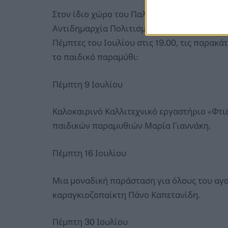
Στον ίδιο χώρο του Παλαιού Σιδηροδρομικ
Αντιδημαρχία Πολιτισμού και Μέριμνας για 
Πέμπτες του Ιουλίου στις 19.00, τις παρακά
το παιδικό παραμύθι:
Πέμπτη 9 Ιουλίου
Καλοκαιρινό Καλλιτεχνικό εργαστήριο «Φτι
παιδικών παραμυθιών Μαρία Γιαννάκη.
Πέμπτη 16 Ιουλίου
Μια μοναδική παράσταση για όλους του αγ
καραγκιοζοπαίκτη Πάνο Καπετανίδη.
Πέμπτη 30 Ιουλίου