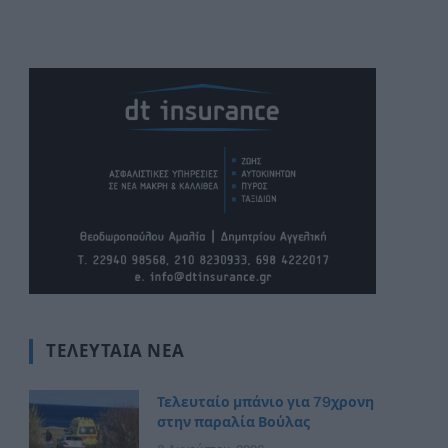
ΤΕΛΕΥΤΑΊΑ ΝΈΑ
Τελευταίο μπάνιο για 79χρονη
στην παραλία Βούλας