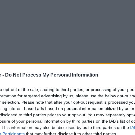
r -
Do Not Process My Personal Information
to opt-out of the sale, sharing to third parties, or processing of your per
formation for targeted advertising by us, please use the below opt-out s
r selection. Please note that after your opt-out request is processed y
αλεί την Πέμπτη 2 Ιουλίου 2026 και ώρα 19.30
eing interest-based ads based on personal information utilized by us or
ρία του κουτιού από σπίτι», στον
Παλαιό
disclosed to third parties prior to your opt-out. You may separately opt-
losure of your personal information by third parties on the IAB’s list of
. This information may also be disclosed by us to third parties on the
IA
Participants
that may further disclose it to other third parties.