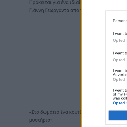
Πρόκειται για ένα ιδιαίτερο παραμύθι της
Γιάννη Γεωργαντά από τις εκδόσεις «ΜΑR M
Persona
I want t
Opted 
I want t
Opted 
I want 
Advertis
Opted 
I want t
of my P
was col
Opted 
«Στο δωμάτιο ένα κουτί. Στη μέση του δωματί
μυστήριο».