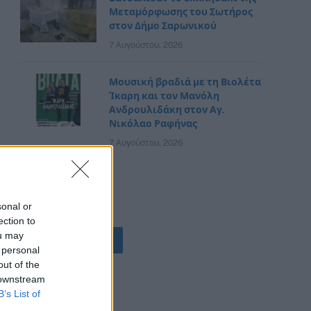
Μεταμόρφωσης του Σωτήρος
στον Δήμο Σαρωνικού
7 Αυγούστου, 2026
Μουσική βραδιά με τη Βιολέτα
Ίκαρη και τον Μανόλη
Ανδρουλιδάκη στον Αγ.
Νικόλαο Ραφήνας
7 Αυγούστου, 2026
sonal or
ection to
ou may
ΟΛΕΣ ΟΙ ΕΙΔΗΣΕΙΣ
 personal
out of the
 downstream
B’s List of