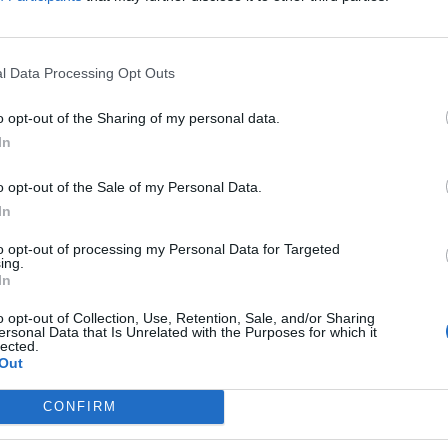
 Κωνσταντίνας Γεωργαντά, με εικονογράφηση του
AR».
l Data Processing Opt Outs
o opt-out of the Sharing of my personal data.
In
o opt-out of the Sale of my Personal Data.
In
to opt-out of processing my Personal Data for Targeted
ing.
In
o opt-out of Collection, Use, Retention, Sale, and/or Sharing
ersonal Data that Is Unrelated with the Purposes for which it
lected.
Out
ου. Από πού να ήρθε; Τι να ‘χε μέσα; χμμ
CONFIRM