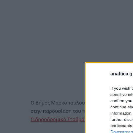
anattica.g
If you wish 
sensitive in
confirm you
Ο Δήμος Μαρκοπούλου Μεσογαίας σας προσκ
continue se
στην παρουσίαση του παραμυθιού «Μία ιστο
information 
Σιδηροδρομικό Σταθμό Μαρκοπούλου
.
further disc
participants
Downstream 