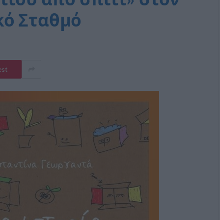
κό Σταθμό
est