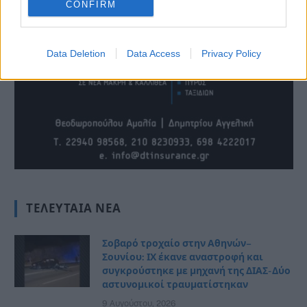
CONFIRM
Data Deletion
Data Access
Privacy Policy
ΤΕΛΕΥΤΑΊΑ ΝΈΑ
Σοβαρό τροχαίο στην Αθηνών–
Σουνίου: ΙΧ έκανε αναστροφή και
συγκρούστηκε με μηχανή της ΔΙΑΣ- Δύο
αστυνομικοί τραυματίστηκαν
9 Αυγούστου, 2026