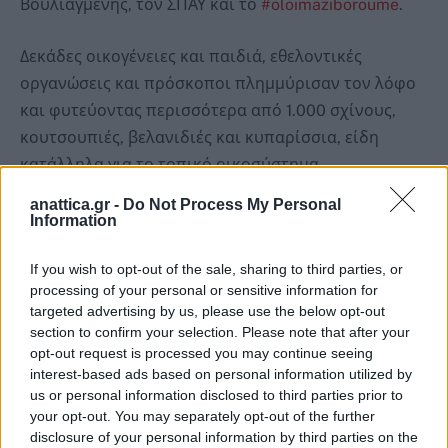
Βουλιαγμένης, τον ΣΠΑΥ και το
#oloimaziboroume
.
Δεκάδες οικογένειες και παιδιά, εθελοντικές
οργανώσεις και πρόσκοποι πλημμύρισαν τον λόφο
και φυτεύοντας περισσότερα από 1.000 σχίνους,
κουτσουπιές, βελανιδιές και κυπαρίσσια, είδη
κατάλληλα για το τοπικό οικοσύστημα.
anattica.gr -
Do Not Process My Personal
Η δράση αυτή εντάσσεται στο ευρύτερο και
Information
συστηματικό πρόγραμμα αναδασώσεων που έχουμε
θέσει σε εφαρμογή ως δημοτική αρχή. Από την
If you wish to opt-out of the sale, sharing to third parties, or
processing of your personal or sensitive information for
πρώτη ημέρα της θητείας μας, έχουμε θέσει ως
targeted advertising by us, please use the below opt-out
ξεκάθαρη προτεραιότητα την προστασία, την
section to confirm your selection. Please note that after your
ανάδειξη και την ουσιαστική ενίσχυση του δασικού
opt-out request is processed you may continue seeing
interest-based ads based on personal information utilized by
κεφαλαίου της πόλης μας.
us or personal information disclosed to third parties prior to
your opt-out. You may separately opt-out of the further
«Φυτεύοντας ένα δέντρο, κάνουμε τον κόσμο μας
disclosure of your personal information by third parties on the