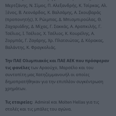
Μερτζάνης, Ν. Σίμος, Π. Αλεξανδρής, Κ. Τσίρκας, Αλ.
Ξένος, Β. Λεονάρδος, Κ. Βαλσάμης, Α. Σκουβαράς
(προπονητής), Χ. Ρώιμπας, Δ. Μπισμπιρούλας, Θ.
Ζαχαριάδης, Δ. Μίχας, Γ. Σακκάς, Α. Αραπκιλής, Γ.
Τσέλιος, Ι. Τσέλιος, Χ. Τσέλιος, Κ. Κουρέλης, Α.
Ζορμπάς, Γ. Ζαγάρης, Χρ. Πλατσιώτας, Δ. Κόρακας,
Βαλάντης, Κ. Φραγκολιάς.
Την ΠΑΕ Ολυμπιακός και ΠΑΕ ΑΕΚ που πρόσφεραν
τις φανέλες
των Αραούχο, Μαρσέλο και του
συντοπίτη μας Χατηζεμμανουήλ οι οποίες
δημοπρατήθηκαν για την επιπλέον συγκέντρωση
χρημάτων.
Τις εταιρείες:
Admiral και Molten Ηellas για τις
στολές και τις μπάλες του αγώνα.