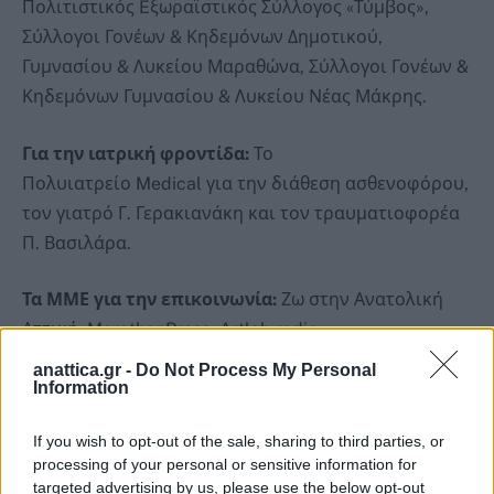
Πολιτιστικός Eξωραϊστικός Σύλλογος «Τύμβος»,
Σύλλογοι Γονέων & Κηδεμόνων Δημοτικού,
Γυμνασίου & Λυκείου Μαραθώνα, Σύλλογοι Γονέων &
Κηδεμόνων Γυμνασίου & Λυκείου Νέας Μάκρης.
Για την ιατρική φροντίδα:
Το
Πολυιατρείο Medical για την διάθεση ασθενοφόρου,
τον γιατρό Γ. Γερακιανάκη και τον τραυματιοφορέα
Π. Βασιλάρα.
Τα ΜΜΕ για την επικοινωνία:
Ζω στην Ανατολική
Αττική, MarathonPress, Artlab radio,
Εra Sport, Skai, Open και τον Ν. Μανδηλά για την
anattica.gr -
Do Not Process My Personal
Information
εικονοληψία.
If you wish to opt-out of the sale, sharing to third parties, or
Τα καταστήματα
Συριανός, Τέλειον, Νεφέλη, Πλέστι,
processing of your personal or sensitive information for
Ανθοπωλείο «Άνοιξη», Χρώμα Café,
targeted advertising by us, please use the below opt-out