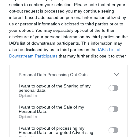
Λαδόκωστας, Seacret Café, Timothy’s Family, TAXI Νέ
section to confirm your selection. Please note that after your
ας Μάκρης, την Opus και την Άκρεμων Εκτυπωτική.
opt-out request is processed you may continue seeing
interest-based ads based on personal information utilized by
us or personal information disclosed to third parties prior to
Την
Δημοτική Υπηρεσία Καθαριότητας
και
your opt-out. You may separately opt-out of the further
το
Γραφείο Αθλητισμού & Νέας Γενιάς του Δήμου.
disclosure of your personal information by third parties on the
IAB’s list of downstream participants. This information may
also be disclosed by us to third parties on the
IAB’s List of
Όλες τις Κοινότητες του Δήμου μας και όλους τους
Downstream Participants
that may further disclose it to other
δημότες μας που στήριξαν την πρωτοβουλία.
third parties.
Personal Data Processing Opt Outs
Παρευρέθηκαν οι Βουλευτές Αν. Αττικής Γιώργος
Βλάχος και Νάσος Αθανασίου, ο πρώην βουλευτής
I want to opt-out of the Sharing of my
personal data.
του ΠΑΣΟΚ Παντελής Ασπραδάκης, οι Αντιδήμαρχοι
Opted In
Νίκος Καραγιάννης, Χρήστος Στάμος, Γιάννης
I want to opt-out of the Sale of my
Μπούσουλας, Βαγγέλης Σωτηρίου, Δημήτρης
Personal Data.
Μακρής, οι Δημοτικοί Σύμβουλοι Αργύρης Λάσκος,
Opted In
Βασίλης Αλικιώτης, ο Πρόεδρος της ΚΕΔΜΑ Μάνος
I want to opt-out of processing my
Personal Data for Targeted Advertising.
Γεωργάτος, ο Πρόεδρος της Κοινότητας Μαραθώνα