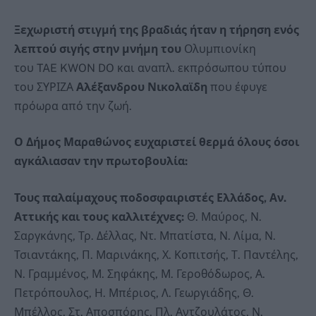
Ξεχωριστή στιγμή της βραδιάς ήταν η τήρηση ενός
λεπτού σιγής στην μνήμη του
Ολυμπιονίκη
του TAE KWON DO και αναπλ. εκπρόσωπου τύπου
του ΣΥΡΙΖΑ
Αλέξανδρου Νικολαϊδη
που έφυγε
πρόωρα από την ζωή.
Ο Δήμος Μαραθώνος ευχαριστεί θερμά όλους όσοι
αγκάλιασαν την πρωτοβουλία:
Τους παλαίμαχους ποδοσφαιριστές Ελλάδος, Αν.
Αττικής και τους καλλιτέχνες:
Θ. Μαύρος, Ν.
Σαργκάνης, Τρ. Δέλλας, Ντ. Μπατίστα, Ν. Λίμα, Ν.
Τσιαντάκης, Π. Μαρινάκης, Χ. Κοπιτσής, Τ. Παντέλης,
Ν. Γραμμένος, Μ. Σηφάκης, Μ. Γεροθόδωρος, Α.
Πετρόπουλος, Η. Μπέριος, Λ. Γεωργιάδης, Θ.
Μπέλλος, Στ. Αποσπόρης, Πλ. Αντζουλάτος, Ν.