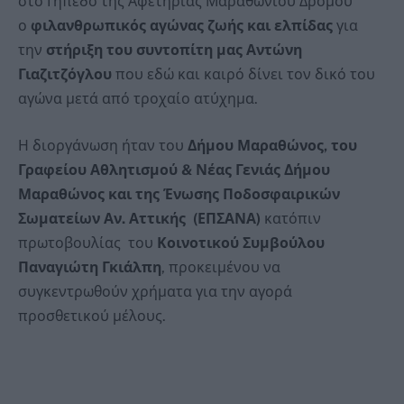
στο Γήπεδο της Αφετηρίας Μαραθωνίου Δρόμου
ο
φιλανθρωπικός αγώνας ζωής και ελπίδας
για
την
στήριξη του συντοπίτη μας Αντώνη
Γιαζιτζόγλου
που εδώ και καιρό δίνει τον δικό του
αγώνα μετά από τροχαίο ατύχημα.
Η διοργάνωση ήταν του
Δήμου Μαραθώνος, του
Γραφείου Αθλητισμού & Νέας Γενιάς Δήμου
Μαραθώνος και της Ένωσης Ποδοσφαιρικών
Σωματείων Αν. Αττικής
(ΕΠΣΑΝΑ)
κατόπιν
πρωτοβουλίας του
Κοινοτικού Συμβούλου
Παναγιώτη Γκιάλπη
, προκειμένου να
συγκεντρωθούν χρήματα για την αγορά
προσθετικού μέλους.