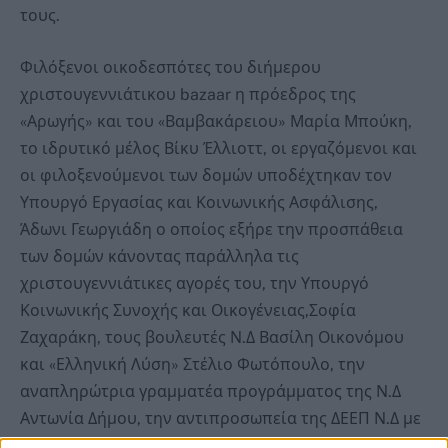
τους.
Φιλόξενοι οικοδεσπότες του διήμερου
χριστουγεννιάτικου bazaar η πρόεδρος της
«Αρωγής» και του «Βαμβακάρειου» Μαρία Μπούκη,
το ιδρυτικό μέλος Βίκυ Έλλιοττ, οι εργαζόμενοι και
οι φιλοξενούμενοι των δομών υποδέχτηκαν τον
Υπουργό Εργασίας και Κοινωνικής Ασφάλισης,
Άδωνι Γεωργιάδη ο οποίος εξήρε την προσπάθεια
των δομών κάνοντας παράλληλα τις
χριστουγεννιάτικες αγορές του, την Υπουργό
Κοινωνικής Συνοχής και Οικογένειας,Σοφία
Ζαχαράκη, τους βουλευτές Ν.Δ Βασίλη Οικονόμου
και «Ελληνική Λύση» Στέλιο Φωτόπουλο, την
αναπληρώτρια γραμματέα προγράμματος της Ν.Δ
Αντωνία Δήμου, την αντιπροσωπεία της ΔΕΕΠ Ν.Δ με
επικεφαλής την πρόεδρό της Βανίτα Σωφρόνη