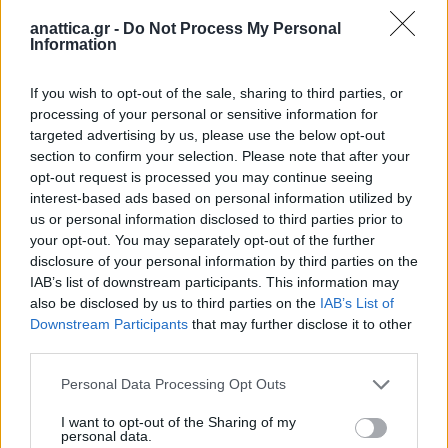
καθώς και την αντιπροσωπεία του ΠΑΣΟΚ με τα μέλη
anattica.gr -
Do Not Process My Personal
Information
της Κεντρικής Επιτροπής Βάσια Αναστασίου, Γιάννη
Ράπτη και Σπύρο Βρεττό.
If you wish to opt-out of the sale, sharing to third parties, or
processing of your personal or sensitive information for
targeted advertising by us, please use the below opt-out
section to confirm your selection. Please note that after your
opt-out request is processed you may continue seeing
interest-based ads based on personal information utilized by
us or personal information disclosed to third parties prior to
your opt-out. You may separately opt-out of the further
disclosure of your personal information by third parties on the
IAB’s list of downstream participants. This information may
also be disclosed by us to third parties on the
IAB’s List of
Downstream Participants
that may further disclose it to other
third parties.
Personal Data Processing Opt Outs
I want to opt-out of the Sharing of my
personal data.