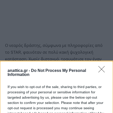
Ο νεαρός δράστης, σύμφωνα με πληροφορίες από
το STAR, φαινόταν σε πολύ κακή ψυχολογική
κατάσταση. Χωρίς δισταγμό, τραυμάτισε τον έναν
επιχειρηματία στο χέρι και τον δεύτερο στον
anattica.gr -
Do Not Process My Personal
θώρακα, προκαλώντας σοκ στους
Information
παρευρισκόμενους.
If you wish to opt-out of the sale, sharing to third parties, or
processing of your personal or sensitive information for
Άμεση ήταν η κινητοποίηση των κατοίκων της
targeted advertising by us, please use the below opt-out
περιοχής, οι οποίοι κατάφεραν να τον
section to confirm your selection. Please note that after your
ακινητοποιήσουν μέχρι να φτάσει η αστυνομία και
opt-out request is processed you may continue seeing
να συλληφθεί.