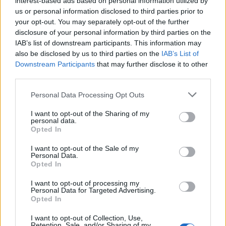
interest-based ads based on personal information utilized by
us or personal information disclosed to third parties prior to
your opt-out. You may separately opt-out of the further
Στο σημείο έφτασαν ασθενοφόρα του ΕΚΑΒ που
disclosure of your personal information by third parties on the
μετέφεραν τους τραυματίες στο νοσοκομείο «ΚΑΤ».
IAB’s list of downstream participants. This information may
Ο ένας νοσηλεύεται εκτός κινδύνου, ενώ ο δεύτερος
also be disclosed by us to third parties on the
IAB’s List of
Downstream Participants
that may further disclose it to other
υποβλήθηκε σε χειρουργική επέμβαση λόγω
third parties.
σοβαρού τραύματος. Οι έρευνες συνεχίζονται για να
διαπιστωθούν τα ακριβή κίνητρα της επίθεσης.
Personal Data Processing Opt Outs
I want to opt-out of the Sharing of my
personal data.
Opted In
I want to opt-out of the Sale of my
Personal Data.
Opted In
I want to opt-out of processing my
Personal Data for Targeted Advertising.
Opted In
I want to opt-out of Collection, Use,
Retention, Sale, and/or Sharing of my