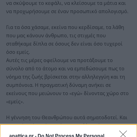
να σκύψουμε το κεφάλι, να κλείσουμε τα μάτια και
να προχωρήσουμε σε έναν προσωπικό απολογισμό.
Για τα όσα χάσαμε, εκείνα που κερδίσαμε, τα λάθη
που μας κάνουν άνθρωπο, τις στιγμές που
σταθήκαμε δίπλα σε όσους δεν είναι όσο τυχεροί
όσο εμείς.
Αυτές τις μέρες οφείλουμε να προτάξουμε το
σύνολο από το άτομο και να εμπεδώσουμε πως το
νόημα της ζωής βρίσκεται στην αλληλεγγύη και τη
συμπόνοια. Η πραγματική δύναμη ανήκει σε
εκείνους που μειώνουν το «εγώ» δίνοντας χώρο στο
«εμείς».
Η γέννηση του Θεανθρώπου αυτά σηματοδοτεί. Και
την αγάπη άνευ όρων, άνευ ανταλλαγμάτων.
anattica.gr -
Do Not Process My Personal