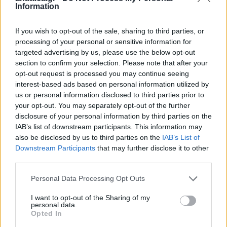
Information
Τα Χριστούγεννα είναι γιορτή χαράς, όλοι μας γύρω
από ένα τραπέζι, με μια καρέκλα και για εκείνους
If you wish to opt-out of the sale, sharing to third parties, or
που είναι μόνοι. Με ανοιχτές καρδιές.
processing of your personal or sensitive information for
targeted advertising by us, please use the below opt-out
Στον Δήμο Παιανίας αυτά μας καθοδηγούν στην
section to confirm your selection. Please note that after your
opt-out request is processed you may continue seeing
καθημερινότητά μας, ο στόχος παραμένει ένας: η
interest-based ads based on personal information utilized by
βελτίωση του τόπου μας, της κοινωνίας μας υπέρ
us or personal information disclosed to third parties prior to
όλων και όχι κάποιων.
your opt-out. You may separately opt-out of the further
disclosure of your personal information by third parties on the
IAB’s list of downstream participants. This information may
Γιατί η τοπική μας κοινωνία είναι μια μεγάλη
also be disclosed by us to third parties on the
IAB’s List of
οικογένεια. Όσο κανείς δεν μένει πίσω, τότε όλοι
Downstream Participants
that may further disclose it to other
προχωράμε εμπρός.
third parties.
Personal Data Processing Opt Outs
Χρόνια πολλά, καλά Χριστούγεννα με αγάπη, υγεία,
θαλπωρή και πολλά χαμόγελα που όλοι μας έχουμε
I want to opt-out of the Sharing of my
personal data.
ανάγκη.
Opted In