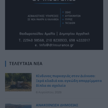
ΤΕΛΕΥΤΑΊΑ ΝΈΑ
Κίνδυνος πυρκαγιάς στον Διόνυσο:
Ξερά κλαδιά και ογκώδη απορρίμματα
δίπλα σε σχολείο
6 Αυγούστου, 2026
ΑΝΑΚΟΙΝΩΣΗ ΔΗΜΟΣΙΑΣ