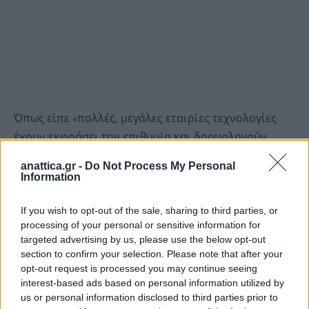
Όπως είπε «πολλές, μεγάλες εταιρίες τεχνολογίες
έχουν εκφράσει την επιθυμία και δρομολογούν
μεγάλες επενδύσεις. Αυτό μας επιτρέπει να κάνουμε
anattica.gr -
Do Not Process My Personal
ένα μεγάλο άλμα, να ξεπεράσουμε χρόνια
Information
υστέρησης και να γίνουμε πρωταγωνιστές».
If you wish to opt-out of the sale, sharing to third parties, or
processing of your personal or sensitive information for
Πρόκειται για άλλη μια από τις μεγάλες επενδύσεις
targeted advertising by us, please use the below opt-out
στον χώρο του cloud και του edge computing στην
section to confirm your selection. Please note that after your
Ελλάδα μετά από αυτές
opt-out request is processed you may continue seeing
interest-based ads based on personal information utilized by
των Microsoft, Amazon,
Google
κ.λπ. με τον ψηφιακό
us or personal information disclosed to third parties prior to
ρόλο της Ελλάδας να έχει αλλάξει μτά τις αυξημένες