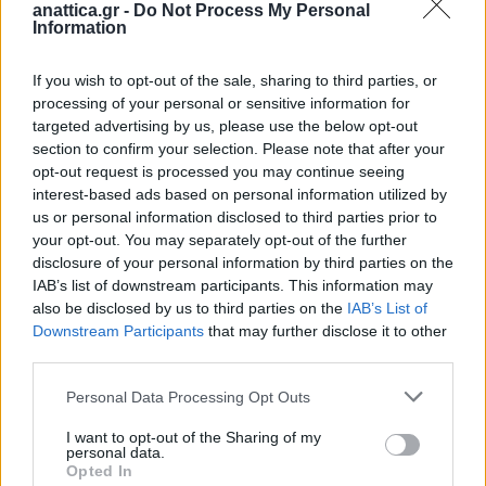
anattica.gr -
Do Not Process My Personal
τραγούδια, που θα συνθέσουν ένα μωσαϊκό ενός
Information
ιδιαίτερου live, με τη φωνή της και τις
εξαιρετικές δεξιότητές της στο πιάνο.
If you wish to opt-out of the sale, sharing to third parties, or
processing of your personal or sensitive information for
targeted advertising by us, please use the below opt-out
Τη συνοδεύουν ο Ανδρέας Τρόκας στην κιθάρα και ο
section to confirm your selection. Please note that after your
Στέλιος Κατσατσίδης στο
opt-out request is processed you may continue seeing
ακορτνεόν.
interest-based ads based on personal information utilized by
us or personal information disclosed to third parties prior to
Η είσοδος είναι ελεύθερη.
your opt-out. You may separately opt-out of the further
Σας περιμένουμε όλες και όλους!
disclosure of your personal information by third parties on the
IAB’s list of downstream participants. This information may
also be disclosed by us to third parties on the
IAB’s List of
Downstream Participants
that may further disclose it to other
third parties.
Personal Data Processing Opt Outs
I want to opt-out of the Sharing of my
personal data.
Opted In