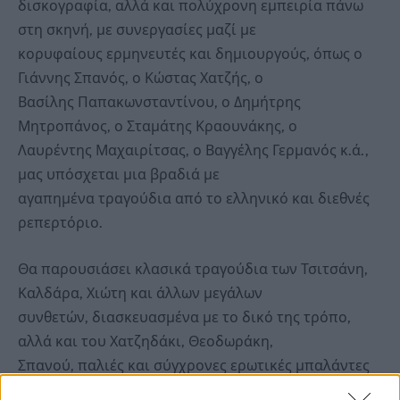
δισκογραφία, αλλά και πολύχρονη εμπειρία πάνω
στη σκηνή, με συνεργασίες μαζί με
κορυφαίους ερμηνευτές και δημιουργούς, όπως ο
Γιάννης Σπανός, ο Κώστας Χατζής, ο
Βασίλης Παπακωνσταντίνου, ο Δημήτρης
Μητροπάνος, ο Σταμάτης Κραουνάκης, ο
Λαυρέντης Μαχαιρίτσας, ο Βαγγέλης Γερμανός κ.ά.,
μας υπόσχεται μια βραδιά με
αγαπημένα τραγούδια από το ελληνικό και διεθνές
ρεπερτόριο.
Θα παρουσιάσει κλασικά τραγούδια των Τσιτσάνη,
Καλδάρα, Χιώτη και άλλων μεγάλων
συνθετών, διασκευασμένα με το δικό της τρόπο,
αλλά και του Χατζηδάκι, Θεοδωράκη,
Σπανού, παλιές και σύγχρονες ερωτικές μπαλάντες
και βέβαια δικές τις δημιουργίες –