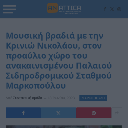
Facebook
X
Inst
(Twitter)
Μουσική βραδιά με την
Κρινιώ Νικολάου, στον
προαύλιο χώρο του
ανακαινισμένου Παλαιού
Σιδηροδρομικού Σταθμού
Μαρκοπούλου
Από
Συντακτική ομάδα
13 Ιουνίου, 2023
ΜΑΡΚΟΠΟΥΛΟ