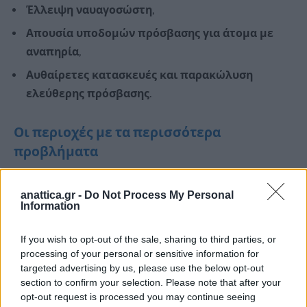
Έλλειψη ναυαγοσώστη
,
Απουσία υποδομών πρόσβασης για άτομα με
αναπηρία
,
Αυθαίρετες κατασκευές και παρακώλυση
ελεύθερης πρόσβασης
.
Οι περιοχές με τα περισσότερα
προβλήματα
Χαλκιδική
: 2.443 καταγγελίες
anattica.gr -
Do Not Process My Personal
Information
Ανατολική Αττική
: 1.048 καταγγελίες
Κρήτη (κυρίως Χανιά)
: 757 καταγγελίες
If you wish to opt-out of the sale, sharing to third parties, or
processing of your personal or sensitive information for
Ρόδος, Μαγνησία, Πρέβεζα, Μεσσηνία, Κέρκυρα
:
targeted advertising by us, please use the below opt-out
σημαντικός αριθμός παραβάσεων
section to confirm your selection. Please note that after your
opt-out request is processed you may continue seeing
Καβάλα, Εύβοια, Θάσος
: 3.274 καταγγελίες