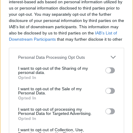
interest-based ads based on personal information utilized by
συνολικά
us or personal information disclosed to third parties prior to
your opt-out. You may separately opt-out of the further
disclosure of your personal information by third parties on the
Στις περιοχές αυτές το πρόβλημα της παράνομης
IAB’s list of downstream participants. This information may
χρήσης ξαπλωστρών και της περιορισμένης
also be disclosed by us to third parties on the
IAB’s List of
ελεύθερης ζώνης παραλίας παραμένει έντονο.
Downstream Participants
that may further disclose it to other
third parties.
Οι έλεγχοι και τα πρόστιμα
Personal Data Processing Opt Outs
Οι αρμόδιες αρχές έχουν εντείνει τους ελέγχους,
I want to opt-out of the Sharing of my
personal data.
χρησιμοποιώντας ακόμη και
drones
για την
Opted In
καταγραφή παραβάσεων.
I want to opt-out of the Sale of my
Personal Data.
«Σε σχέση με το αντίστοιχο χρονικό διάστημα
Opted In
πέρυσι, οι καταγγελίες είναι φέτος οι μισές. Αυτό
I want to opt-out of processing my
Personal Data for Targeted Advertising.
σημαίνει ότι τα πράγματα είναι πιο οργανωμένα»,
Opted In
δήλωσε στην ΕΡΤ News ο εκπρόσωπος Τύπου του
Υπουργείου Οικονομικών,
Όμηρος Τσάπαλος
.
I want to opt-out of Collection, Use,