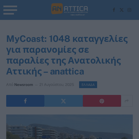
Facebook
X
Inst
(Twitter)
MyCoast: 1048 καταγγελίες
για παρανομίες σε
παραλίες της Ανατολικής
Αττικής – anattica
Από
Newsroom
21 Αυγούστου, 2025
ΕΛΛΑΔΑ