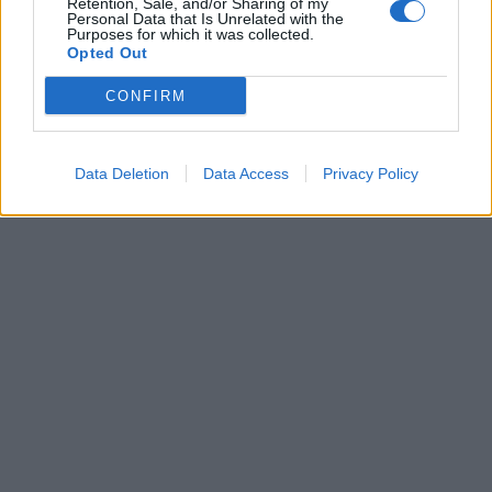
Retention, Sale, and/or Sharing of my
Personal Data that Is Unrelated with the
Purposes for which it was collected.
Τα πρόστιμα για τους παραβάτες παραμένουν
Opted Out
ιδιαίτερα υψηλά
και διαφοροποιούνται ανάλογα με
CONFIRM
τη φύση της παράβασης, με στόχο την αποτροπή
αντίστοιχων πρακτικών.
Data Deletion
Data Access
Privacy Policy