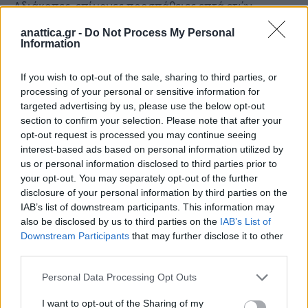
Αδιάκοπες, επίμονες προσπάθειες επτά ετών,
έφτασαν, έτσι να δώσουν πλέον καρπούς και μια
anattica.gr -
Do Not Process My Personal
ακόμη υπόσχεσή μας παίρνει σάρκα και οστά.
Information
If you wish to opt-out of the sale, sharing to third parties, or
Θέλω να ευχαριστήσω θερμά:
processing of your personal or sensitive information for
targeted advertising by us, please use the below opt-out
τον μέγα ευεργέτη της περιοχής μας, Αθανάσιο
section to confirm your selection. Please note that after your
Μαρτίνο, για τη χρηματοδότηση των μελετών του
opt-out request is processed you may continue seeing
interest-based ads based on personal information utilized by
έργου,
us or personal information disclosed to third parties prior to
your opt-out. You may separately opt-out of the further
τους συνεργάτες μου, αιρετούς και υπηρεσιακούς,
disclosure of your personal information by third parties on the
που συνεισέφεραν στην προσπάθεια με όλη τους
IAB’s list of downstream participants. This information may
also be disclosed by us to third parties on the
IAB’s List of
την καρδιά
Downstream Participants
that may further disclose it to other
third parties.
τον Μάκη Βορίδη, Βουλευτή Ανατολικής Αττικής,
για τη στήριξη του εγχειρήματος από το 2019 μέχρι
Personal Data Processing Opt Outs
σήμερα
I want to opt-out of the Sharing of my