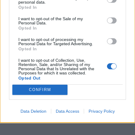
personal data.
Opted In
τον Αναπληρωτή Υπουργό Εθνικής Οικονομίας και
Οικονομικών, Νικόλαο Παπαθανάση, για το
I want to opt-out of the Sale of my
Personal Data.
ενδιαφέρον που έδειξε σ’ ένα ζήτημα που
Opted In
απασχολούσε τον τόπο μας επί δεκαετίες.
I want to opt-out of processing my
Personal Data for Targeted Advertising.
Opted In
Με πράξεις αλλάζουμε τον Δήμο μας και πάμε όλες
μας τις δημοτικές ενότητες μπροστά!
I want to opt-out of Collection, Use,
Retention, Sale, and/or Sharing of my
Personal Data that Is Unrelated with the
Purposes for which it was collected.
Opted Out
CONFIRM
Data Deletion
Data Access
Privacy Policy