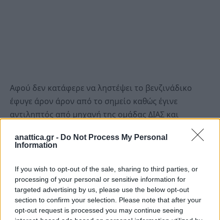
Αφού δεν κατάφερε να ληστέψει το βενζινάδικο
έφυγε άρον άρον από το σημείο καθώς έγινε
αντιληπτός από μηχανή της ομάδας ΔΙΑΣ και
ξεκίνησε η καταδίωξη.
anattica.gr -
Do Not Process My Personal
Information
Φτάνοντας με πολύ μεγάλη ταχύτητα στη Νέα
Ερυθραία, στη συμβολή των Ελευθερίου Βενιζέλου
If you wish to opt-out of the sale, sharing to third parties, or
processing of your personal or sensitive information for
και Καποδιστρίου, έπεσε σε σταθμευμένο όχημα και
targeted advertising by us, please use the below opt-out
σταμάτησε.
section to confirm your selection. Please note that after your
opt-out request is processed you may continue seeing