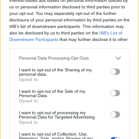
interest-based ads based on personal information utilized by
us or personal information disclosed to third parties prior to
your opt-out. You may separately opt-out of the further
Η σύγκρουση ήταν σφοδρή, ο άνδρας εγκλωβίστηκε
disclosure of your personal information by third parties on the
στο όχημα και εξήλθε με προσπάθειες
IAB’s list of downstream participants. This information may
πυροσβεστών. Κατά πληροφορίες, έχει
also be disclosed by us to third parties on the
IAB’s List of
Downstream Participants
that may further disclose it to other
τραυματιστεί στο πρόσωπο αλλά δεν κινδυνεύει.
third parties.
Personal Data Processing Opt Outs
I want to opt-out of the Sharing of my
personal data.
Opted In
I want to opt-out of the Sale of my
Personal Data.
Opted In
I want to opt-out of processing my
Personal Data for Targeted Advertising.
Opted In
I want to opt-out of Collection, Use,
Retention, Sale, and/or Sharing of my