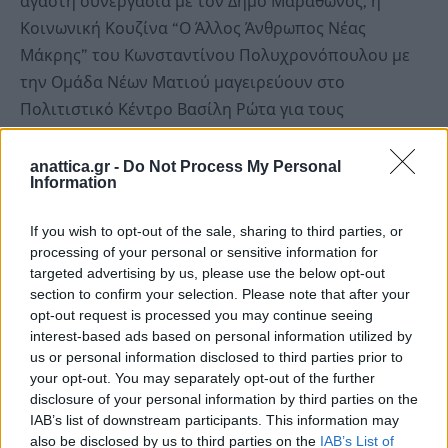
αγαστή συνεργασία με τον Δήμο Μαραθώνος, η
Κοινωνική Κουζίνα “Ο Άλλος Άνθρωπος Νέας
Μάκρης” του Κωνσταντίνου Πολυχρονόπουλου με
την Ομάδα Νέων Ματιού μαγειρεύουν στο
Πολιτιστικό Κέντρο Βασίλη Ρώτα για τους
συμπολίτες μας που χρειάζονται στήριξη.
anattica.gr -
Do Not Process My Personal
Information
Τους ευχαριστούμε για την εμπιστοσύνη και την
προσφορά τους και συνεχίζουμε να βοηθούμε όπου
If you wish to opt-out of the sale, sharing to third parties, or
χρειάζεται με κάθε τρόπο.
processing of your personal or sensitive information for
targeted advertising by us, please use the below opt-out
Kάντε like στην σελίδα μας στο Facebook
section to confirm your selection. Please note that after your
opt-out request is processed you may continue seeing
ΕΔΩ
για να μαθαίνετε τα νέα όλης της
interest-based ads based on personal information utilized by
Ανατολικής Αττικής
us or personal information disclosed to third parties prior to
your opt-out. You may separately opt-out of the further
disclosure of your personal information by third parties on the
IAB’s list of downstream participants. This information may
also be disclosed by us to third parties on the
IAB’s List of