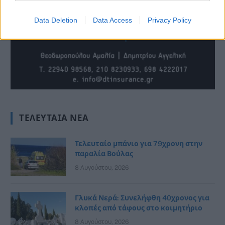
Data Deletion
Data Access
Privacy Policy
ΤΕΛΕΥΤΑΊΑ ΝΈΑ
Τελευταίο μπάνιο για 79χρονη στην
παραλία Βούλας
8 Αυγούστου, 2026
Γλυκά Νερά: Συνελήφθη 40χρονος για
κλοπές από τάφους στο κοιμητήριο
8 Αυγούστου, 2026