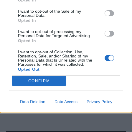
Opted In
Στόχος του Υπουργείου είναι η σύμβαση να
I want to opt-out of the Sale of my
υπογραφεί εντός του πρώτου τετραμήνου του 2026,
Personal Data.
Opted In
με τις εργασίες να ξεκινούν αμέσως μετά.
I want to opt-out of processing my
Personal Data for Targeted Advertising.
Opted In
I want to opt-out of Collection, Use,
Retention, Sale, and/or Sharing of my
Personal Data that Is Unrelated with the
Purposes for which it was collected.
Opted Out
CONFIRM
Data Deletion
Data Access
Privacy Policy