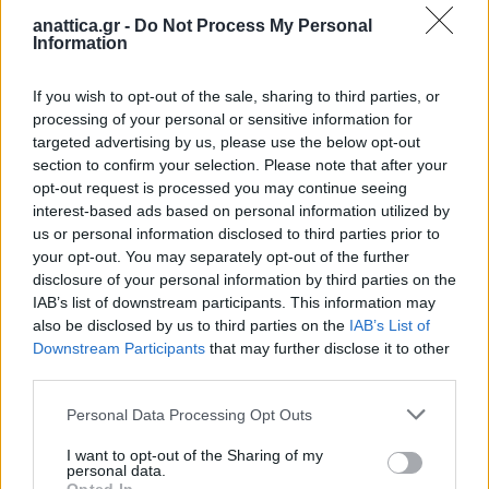
anattica.gr -
Do Not Process My Personal
Information
▹ Ανατολής (Διονύσου)
If you wish to opt-out of the sale, sharing to third parties, or
▹ Ξυλοκέριζας
processing of your personal or sensitive information for
targeted advertising by us, please use the below opt-out
▹ Αγίας Παρασκευής (Βαζάνα)
section to confirm your selection. Please note that after your
opt-out request is processed you may continue seeing
interest-based ads based on personal information utilized by
▹ Εφημεριδοπωλών (Παμμακάριστου)
us or personal information disclosed to third parties prior to
your opt-out. You may separately opt-out of the further
Στο φυσικό αντικείμενο της σύμβασης
disclosure of your personal information by third parties on the
IAB’s list of downstream participants. This information may
περιλαμβάνεται η κατασκευή 11 συλλεκτήρων
also be disclosed by us to third parties on the
IAB’s List of
συνολικού μήκους σχεδόν 19 χιλιομέτρων. Το
Downstream Participants
that may further disclose it to other
κόστος του έργου ανέρχεται σε 60.000.000 ευρώ με
third parties.
ΦΠΑ και η διάρκεια εκτέλεσης του έργου έχει
Personal Data Processing Opt Outs
οριστεί σε 24 μήνες από την υπογραφή της
σύμβασης.
I want to opt-out of the Sharing of my
personal data.