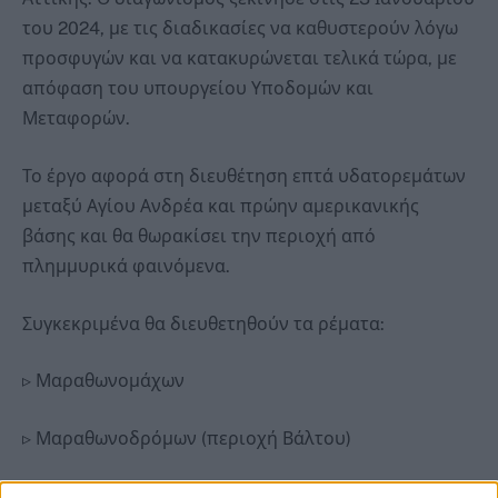
του 2024, με τις διαδικασίες να καθυστερούν λόγω
προσφυγών και να κατακυρώνεται τελικά τώρα, με
απόφαση του υπουργείου Υποδομών και
Μεταφορών.
Το έργο αφορά στη διευθέτηση επτά υδατορεμάτων
μεταξύ Αγίου Ανδρέα και πρώην αμερικανικής
βάσης και θα θωρακίσει την περιοχή από
πλημμυρικά φαινόμενα.
Συγκεκριμένα θα διευθετηθούν τα ρέματα:
▹ Μαραθωνομάχων
▹ Μαραθωνοδρόμων (περιοχή Βάλτου)
▹ Αμερικάνικης Βάσης