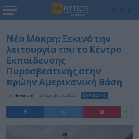
Facebook
X
Inst
(Twitter)
Νέα Μάκρη: Ξεκινά την
λειτουργία του το Κέντρο
Εκπαίδευσης
Πυροσβεστικής στην
πρώην Αμερικανική Βάση
Από
Newsroom
29 Δεκεμβρίου, 2022
ΜΑΡΑΘΩΝΑΣ