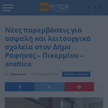
Facebook
X
Inst
(Twitter)
Νέες παρεμβάσεις για
ασφαλή και λειτουργικά
σχολεία στον Δήμο
Ραφήνας – Πικερμίου –
anattica
Από
Newsroom
15 Ιανουαρίου, 2026
ΡΑΦΗΝΑ -ΠΙΚΕΡΜΙ