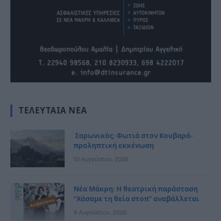
ΤΕΛΕΥΤΑΊΑ ΝΈΑ
Σαρωνικός: Φωτιά στον Κουβαρά-
προληπτική εκκένωση
10 Αυγούστου, 2026
Νέα Μάκρη: Η θεατρική παράσταση
“Χάσαμε τη θεία στοπ” αναβάλλεται
9 Αυγούστου, 2026