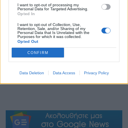
I want to opt-out of processing my
Personal Data for Targeted Advertising.
Opted In
Η Τροχαία συνεχίζει την προανάκριση για να
εξακριβωθούν τα αίτια του δυστυχήματος, ενώ
I want to opt-out of Collection, Use,
Retention, Sale, and/or Sharing of my
εξετάζεται αν η υπερβολική ταχύτητα ή η απώλεια
Personal Data that Is Unrelated with the
Purposes for which it was collected.
ελέγχου του οχήματος έπαιξαν ρόλο στο τραγικό
Opted Out
αποτέλεσμα.
CONFIRM
Data Deletion
Data Access
Privacy Policy