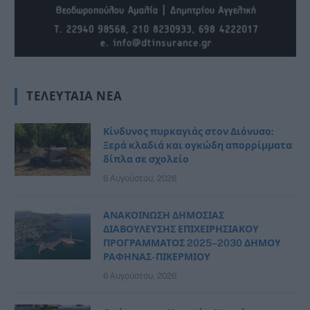
ΤΕΛΕΥΤΑΊΑ ΝΈΑ
Κίνδυνος πυρκαγιάς στον Διόνυσο:
Ξερά κλαδιά και ογκώδη απορρίμματα
δίπλα σε σχολείο
6 Αυγούστου, 2026
ΑΝΑΚΟΙΝΩΣΗ ΔΗΜΟΣΙΑΣ
ΔΙΑΒΟΥΛΕΥΣΗΣ ΕΠΙΧΕΙΡΗΣΙΑΚΟΥ
ΠΡΟΓΡΑΜΜΑΤΟΣ 2025–2030 ΔΗΜΟΥ
ΡΑΦΗΝΑΣ- ΠΙΚΕΡΜΙΟΥ
6 Αυγούστου, 2026