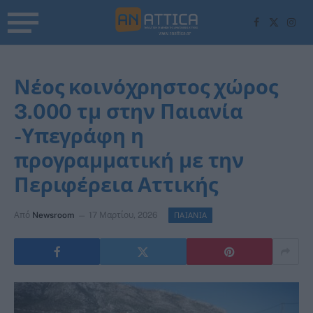
Facebook
X
Inst
(Twitter)
Νέος κοινόχρηστος χώρος
3.000 τμ στην Παιανία
-Υπεγράφη η
προγραμματική με την
Περιφέρεια Αττικής
Από
Newsroom
17 Μαρτίου, 2026
ΠΑΙΑΝΙΑ