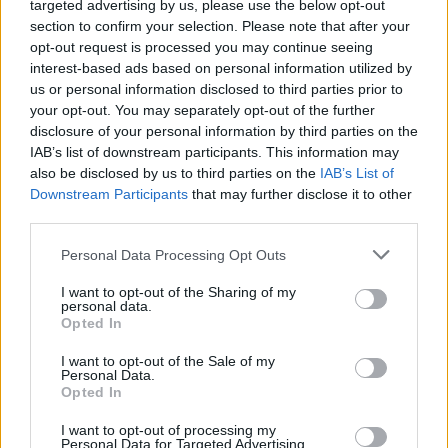
targeted advertising by us, please use the below opt-out
κτήρια αποδυτηρίων, κτήριο με όργανα
section to confirm your selection. Please note that after your
opt-out request is processed you may continue seeing
γυμναστικής για προθέρμανση αθλητών, χώροι
interest-based ads based on personal information utilized by
στάθμευσης οχημάτων, εγκαταστάσεις ψυχαγωγίας,
us or personal information disclosed to third parties prior to
ανοικτό θέατρο 500 θέσεων, εντευκτήριο και
your opt-out. You may separately opt-out of the further
παιδική χαρά. Προβλέπεται επίσης η τοποθέτηση
disclosure of your personal information by third parties on the
IAB’s list of downstream participants. This information may
μεταλλικών σκιάστρων με παγκάκια και κρουνούς με
also be disclosed by us to third parties on the
IAB’s List of
πόσιμο νερό, ενώ στον υπόλοιπο χώρο, πέραν του
Downstream Participants
that may further disclose it to other
διαμορφωμένου, θα υπάρχουν φυτά που
third parties.
προσαρμόζονται στο συγκεκριμένο μικροκλίμα.
Personal Data Processing Opt Outs
Μετά την ολοκλήρωση των αυτοψιών, ο
I want to opt-out of the Sharing of my
personal data.
Περιφερειάρχης Αττικής Νίκος Χαρδαλιάς δήλωσε
Opted In
τα εξής:
I want to opt-out of the Sale of my
«Θέλω καταρχάς να ευχαριστήσω τον Δήμαρχο
Personal Data.
Opted In
Παιανίας Ισίδωρο Μάδη για τη μέχρι σήμερα
συνεργασία μας, αλλά κυρίως για τη διάθεση που
I want to opt-out of processing my
Personal Data for Targeted Advertising.