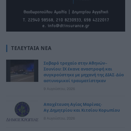
ΤΕΛΕΥΤΑΊΑ ΝΈΑ
Σοβαρό τροχαίο στην Αθηνών–
Σουνίου: ΙΧ έκανε αναστροφή και
συγκρούστηκε με μηχανή της ΔΙΑΣ- Δύο
αστυνομικοί τραυματίστηκαν
9 Αυγούστου, 2026
Αποχέτευση Αγίας Μαρίνας-
Αγ.Δημητρίου και Κιτσίου Κορωπίου
8 Αυγούστου, 2026