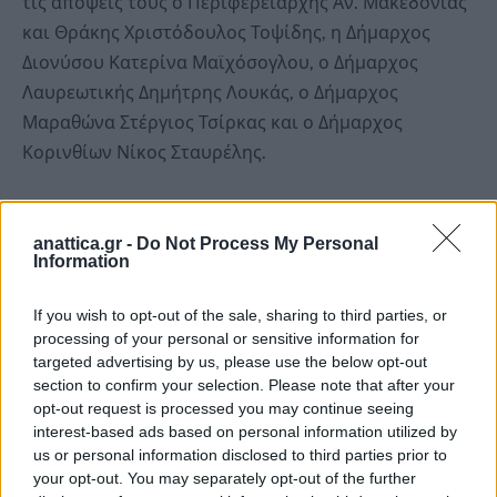
τις απόψεις τους ο Περιφερειάρχης Αν. Μακεδονίας
και Θράκης Χριστόδουλος Τοψίδης, η Δήμαρχος
Διονύσου Κατερίνα Μαϊχόσογλου, ο Δήμαρχος
Λαυρεωτικής Δημήτρης Λουκάς, ο Δήμαρχος
Μαραθώνα Στέργιος Τσίρκας και ο Δήμαρχος
Κορινθίων Νίκος Σταυρέλης.
Στόχος της έκθεσης είναι να αναδείξει τη σημασία
της περιβαλλοντικής πολιτικής μέσα από
anattica.gr -
Do Not Process My Personal
Information
πολυεπίπεδο και γόνιμο διάλογο μεταξύ
παραγόντων της Πολιτείας, της Τοπικής
If you wish to opt-out of the sale, sharing to third parties, or
Αυτοδιοίκησης, της ακαδημαϊκής κοινότητας και
processing of your personal or sensitive information for
εξειδικευμένων φορέων.
targeted advertising by us, please use the below opt-out
section to confirm your selection. Please note that after your
opt-out request is processed you may continue seeing
Η είσοδος είναι ελεύθερη για το κοινό και
interest-based ads based on personal information utilized by
καλούνται όλοι οι δημότες, επαγγελματίες, φορείς
us or personal information disclosed to third parties prior to
your opt-out. You may separately opt-out of the further
και ενδιαφερόμενοι να παρακολουθήσουν την