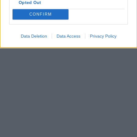
παιδιών μας. Δεν μπορούμε και δε θέλουμε να
Opted Out
είμαστε απλοί παρατηρητές.
CONFIRM
Οφείλουμε να σταθούμε δίπλα στη νέα γενιά, να
κατανοήσουμε τα αίτια της παραβατικότητας και να
βρούμε μαζί λύσεις. Ενωμένοι, θα τα
Data Deletion
Data Access
Privacy Policy
καταφέρουμε.»_