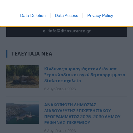
Data Deletion
Data Access
Privacy Policy
ΤΕΛΕΥΤΑΊΑ ΝΈΑ
Κίνδυνος πυρκαγιάς στον Διόνυσο:
Ξερά κλαδιά και ογκώδη απορρίμματα
δίπλα σε σχολείο
6 Αυγούστου, 2026
ΑΝΑΚΟΙΝΩΣΗ ΔΗΜΟΣΙΑΣ
ΔΙΑΒΟΥΛΕΥΣΗΣ ΕΠΙΧΕΙΡΗΣΙΑΚΟΥ
ΠΡΟΓΡΑΜΜΑΤΟΣ 2025–2030 ΔΗΜΟΥ
ΡΑΦΗΝΑΣ- ΠΙΚΕΡΜΙΟΥ
6 Αυγούστου, 2026