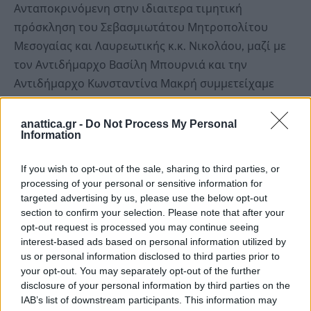
Ανταποκρινόμενη στην ιδιαιτερα τιμητική
πρόσκληση του Σεβασμιωτάτου Μητροπολίτου
Μεσογαίας και Λαυρεωτικής κ.κ. Νικολάου, μαζί με
τον Αντιδήμαρχο Βασίλη Μπουρνιά και την
Αντιδήμαρχο Κωνσταντίνα Μακρή συμμετείχαμε
στην 5η Πορεία της «Γαλιλαίας», που
πραγματοποιήθηκε φέτος στην Παιανία.
anattica.gr -
Do Not Process My Personal
Information
Η φετινή πορεία, μας θύμισε την 4η Πορεία, την
If you wish to opt-out of the sale, sharing to third parties, or
οποία φιλοξένησε με απόλυτη επιτυχία ο Δήμος
processing of your personal or sensitive information for
Ραφήνας–Πικερμίου, αναδεικνύοντας τη δύναμη της
targeted advertising by us, please use the below opt-out
προσφοράς και της αλληλεγγύης.
section to confirm your selection. Please note that after your
opt-out request is processed you may continue seeing
interest-based ads based on personal information utilized by
Θερμά συγχαρητήρια σε όλους όσοι στήριξαν και
us or personal information disclosed to third parties prior to
φέτος το πολύτιμο έργο της «Γαλιλαίας».
your opt-out. You may separately opt-out of the further
disclosure of your personal information by third parties on the
IAB’s list of downstream participants. This information may